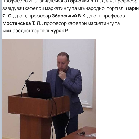
професора Й. С. Завадського
Горьовий В.П.
, д.е.н, професор,
завідувач кафедри маркетингу та міжнародної торгівлі
Ларін
Я. С.,
д.е.н, професор
Збарський В.К.,
д.е.н, професор
Мостенська Т. Л.,
професор кафедри маркетингу та
міжнародної торгівлі
Буряк Р. І.