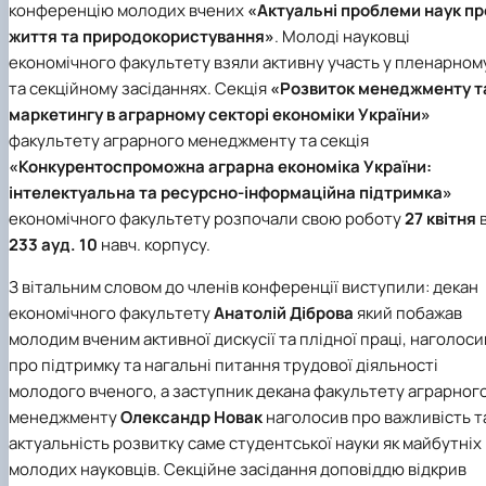
конференцію молодих вчених
«Актуальні проблеми наук пр
Проєкт «Розвиток лідерських навичок жінок
та мереж для забезпечення рівності у …
життя та природокористування»
. Молоді науковці
економічного факультету взяли активну участь у пленарном
та секційному засіданнях. Секція
«Розвиток менеджменту т
маркетингу в аграрному секторі економіки України»
факультету аграрного менеджменту та секція
«Конкурентоспроможна аграрна економіка України:
інтелектуальна та ресурсно-інформаційна підтримка»
економічного факультету розпочали свою роботу
27 квітня
233 ауд. 10
навч. корпусу.
З вітальним словом до членів конференції виступили:
декан
економічного факультету
Анатолій Діброва
який
побажав
молодим вченим активної дискусії та плідної праці, наголоси
про підтримку та нагальні питання трудової діяльності
молодого вченого, а з
аступник декана факультету аграрног
менеджменту
Олександр
Новак
наголосив про важливість т
актуальність розвитку саме студентської науки як майбутніх
молодих науковців.
Секційне засідання доповіддю відкрив