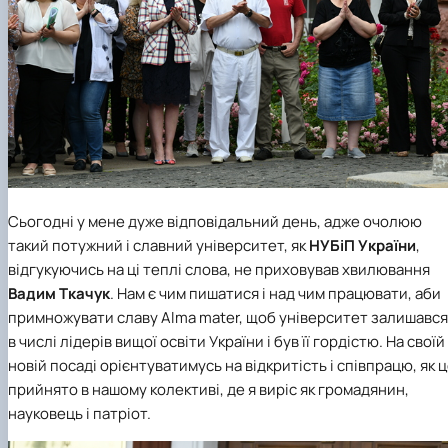
Сьогодні у мене дуже відповідальний день, адже очолюю
такий потужний і славний університет, як
НУБіП України
,
відгукуючись на ці теплі слова, не приховував хвилювання
Вадим Ткачук
. Нам є чим пишатися і над чим працювати, аби
примножувати славу Alma mater, щоб університет залишався
в числі лідерів вищої освіти України і був її гордістю. На своїй
новій посаді орієнтуватимусь на відкритість і співпрацю, як 
прийнято в нашому колективі, де я виріс як громадянин,
науковець і патріот.