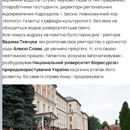
співробітники та студенти, директори регіональних
відокремлених підрозділів. І, звісно, повнозвучний хор
«Колосу» та митці з
кафедри культурології
, без яких не
обходиться жодне університетське свято.
Але чомусь відразу не помітно було героя дня – ректора
Вадима Ткачука
: він розпочав своє ректорство з урочистої
ходи
Алеєю Слави
, де увічнені предтечі, ті, хто своєю
невтомною працею, талантом, розумом започатковував і
розбудовував
Національний університет біоресурсів і
природокористування України
на різних етапах його
розвитку. Бо саме їх справу йому і продовжувати.