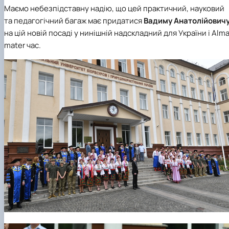
Маємо небезпідставну надію, що цей практичний, науковий
та педагогічний багаж має придатися
Вадиму Анатолійович
на цій новій посаді у нинішній надскладний для України і Alm
mater час.