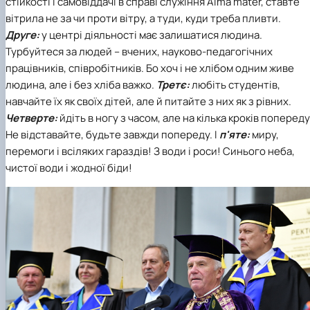
стійкості і самовіддачі в справі служіння Аlma mater, ставте
вітрила не за чи проти вітру, а туди, куди треба пливти.
Друге:
у центрі діяльності має залишатися людина.
Турбуйтеся за людей – вчених, науково-педагогічних
працівників, співробітників. Бо хоч і не хлібом одним живе
людина, але і без хліба важко.
Третє:
любіть студентів,
навчайте їх як своїх дітей, але й питайте з них як з рівних.
Четверте:
йдіть в ногу з часом, але на кілька кроків попереду
Не відставайте, будьте завжди попереду. І
п'яте:
миру,
перемоги і всіляких гараздів! З води і роси! Синього неба,
чистої води і жодної біди!