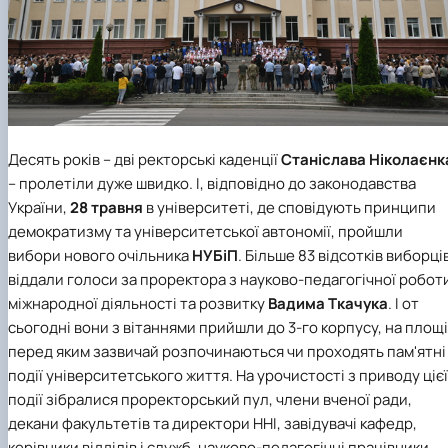
Десять років – дві ректорські каденції
Станіслава Ніколаєнк
– пролетіли дуже швидко. І, відповідно до законодавства
України,
28 травня
в університеті, де сповідують принципи
демократизму та університетської автономії, пройшли
вибори нового очільника
НУБіП
. Більше 83 відсотків виборці
віддали голоси за проректора з науково-педагогічної робот
міжнародної діяльності та розвитку
Вадима Ткачука
. І от
сьогодні вони з вітаннями прийшли до 3-го корпусу, на площі
перед яким зазвичай розпочинаються чи проходять пам'ятні
події університетського життя. На урочистості з приводу цієї
події зібралися проректорський пул, члени вченої ради,
декани факультетів та директори ННІ, завідувачі кафедр,
керівники відділів і служб, науково-педагогічні працівники,