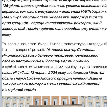
Проєкт «Розвиток лідерських навичок жінок
126-річчя, десять крайніх з яких він успішно розвивався пі
та мереж для забезпечення рівності у …
керівництвом свого випускника – академіка НАПН України 
НААН України
Станіслава Ніколаєнка
, народжується ще
одна традиція – передача повноважень ректором, який
закінчує свій термін керівництва, новообраному очільнику
вишу.
Та, власне, воно так і було – і в плані започаткування традиції
і в плані кадрової ротації:
14 червня ректор Станіслав
Ніколаєнко разом з булавою передавав повноваження
своєму наступнику на цій посаді Вадиму Ткачуку
.
А щоб ні в кого не виникало в цьому сумніву – гучно пролунав
наказ № 147 від 13 червня 2024 року
за підписом Міністра
освіти і науки Оксена Лісового про призначення
Вадима
Ткачука
новим
ректором НУБіП України
на найближчий
п'ятирічний термін
.