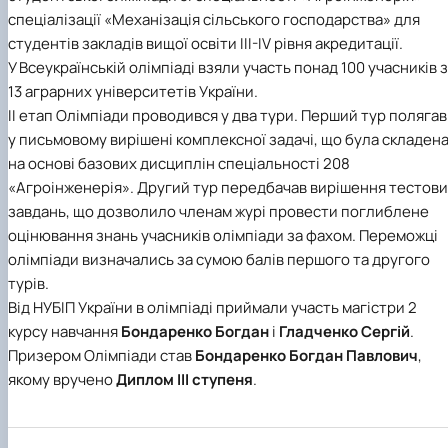
Карлаш Олександр Петрович
спеціалізації «Механізація сільського господарства» для
Гаркуша Наталія Миколаївна
студентів закладів вищої освіти ІІІ-ІV рівня акредитації.
Кіру Валентина Василівна
У Всеукраїнській олімпіаді взяли участь понад 100 учасників з
Ямков Олександр Володимирович
13 аграрних університетів України.
Білоконь Ольга Борисівна
ІІ етап Олімпіади проводився у два тури. Перший тур полягав
Тихий Олександр Іванович
у письмовому вирішені комплексної задачі, що була складен
на основі базових дисциплін спеціальності 208
«Агроінженерія». Другий тур передбачав вирішення тестов
завдань, що дозволило членам журі провести поглиблене
оцінювання знань учасників олімпіади за фахом. Переможці
олімпіади визначались за сумою балів першого та другого
турів.
Від НУБІП України в олімпіаді приймали участь магістри 2
курсу навчання
Бондаренко Богдан
і
Гладченко Сергій
.
Призером Олімпіади став
Бондаренко Богдан Павлович
,
якому вручено
Диплом ІІІ ступеня
.