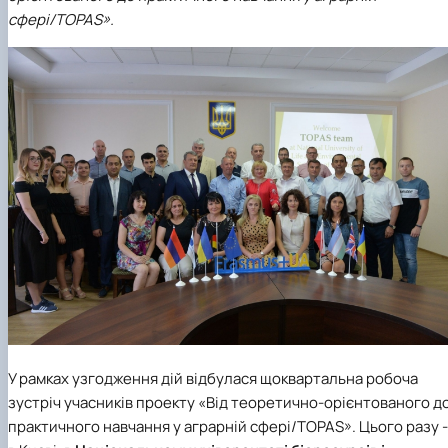
Проєкт «Розвиток лідерських навичок жінок
сфері/TOPAS».
та мереж для забезпечення рівності у …
У рамках узгодження дій відбулася щоквартальна робоча
зустріч учасників проекту «Від теоретично-орієнтованого д
практичного навчання у аграрній сфері/TOPAS». Цього разу -