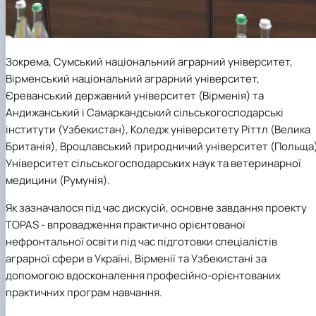
Зокрема, Сумський національний аграрний університет,
Вірменський національний аграрний університет,
Єреванський державний університет (Вірменія) та
Андижанський і Самаркандський сільськогосподарські
інститути (Узбекистан), Коледж університету Ріттл (Велика
Британія), Вроцлавський природничий університет (Польща)
Університет сільськогосподарських наук та ветеринарної
медицини (Румунія).
Як зазначалося під час дискусій, основне завдання проекту
TOPAS - впровадження практично орієнтованої
нефронтальної освіти під час підготовки спеціалістів
аграрної сфери в Україні, Вірменії та Узбекистані за
допомогою вдосконалення професійно-орієнтованих
практичних програм навчання.