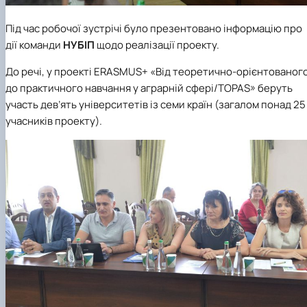
Під час робочої зустрічі було презентовано інформацію про
дії команди
НУБІП
щодо реалізації проекту.
До речі, у проекті ERASMUS+ «Від теоретично-орієнтованог
до практичного навчання у аграрній сфері/TOPAS» беруть
участь дев’ять університетів із семи країн (загалом понад 25
учасників проекту).