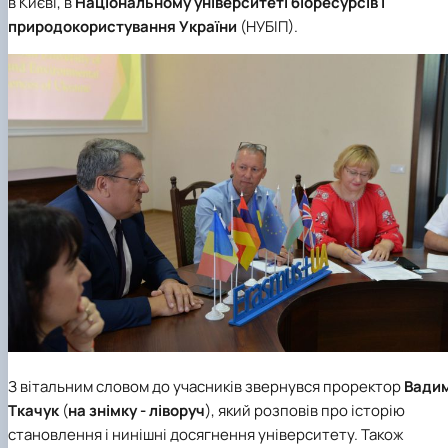
в Києві, в
Національному університеті біоресурсів і
природокористування України
(НУБІП).
З вітальним словом до учасників звернувся проректор
Вади
Ткачук
(
на знімку - ліворуч
), який розповів про історію
становлення і нинішні досягнення університету. Також