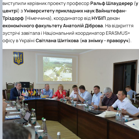
виступили керівник проекту професор
Ральф Шлаудерер
(
у
центрі
) з
Університету прикладних наук Вайнштефан-
Тріздорф
(Німеччина), координатор від
НУБІП
декан
економічного факультету
Анатолій Діброва
. На відкриття
зустрічі завітала і Національний координатор ERASMUS+
офісу в Україні
Світлана Шитікова
(
на знімку - праворуч
).