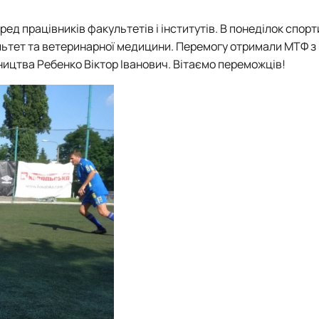
ред працівників факультетів і інститутів. В понеділок спор
ьтет та ветеринарної медицини. Перемогу отримали МТФ з
нництва Ребенко Віктор Іванович. Вітаємо переможців!