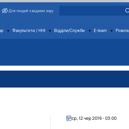
Для людей з вадами зору
ments
ар
Факультети / ННІ
Відділи/Служби
E-learn
Розкл
ср, 12 чер 2019 - 03:00