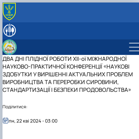
ПРО КАФЕДРУ
Історія кафедри
СПІВРОБІТНИКИ КАФЕДРИ
Навчальні лабораторії
ОСВІТНЯ ДІЯЛЬНІСТЬ
Міжнародна діяльність
Робочі програми навчальних дисциплін
НАУКОВА ДІЯЛЬНІСТЬ
Здобутки кафедри
Науковий гурток «Інновації у процесах харчових
Наукова діяльність кафедри
ДВА ДНІ ПЛІДНОЇ РОБОТИ ХII-ої МІЖНАРОДНОЇ
ПРОФОРІЄНТАЦІЙНА ДІЯЛЬНІСТЬ
Відповідальний за інформаційне наповнення веб-
виробництв»
Конференції
ВСТУП-2026: Абітурієнту
НАУКОВО-ПРАКТИЧНОЇ КОНФЕРЕНЦІЇ «НАУКОВІ
сторінки кафедри
Дисципліни кафедри
Конференції ф-ту харчових наук
Профорієнтаційні заходи
ЗДОБУТКИ У ВИРІШЕННІ АКТУАЛЬНИХ ПРОБЛЕМ
Навчально-методична робота
інші конференції
ВИРОБНИЦТВА ТА ПЕРЕРОБКИ СИРОВИНИ,
Культурно-виховна робота
СТАНДАРТИЗАЦІЇ І БЕЗПЕКИ ПРОДОВОЛЬСТВА»
Поділитися:
пн, 22 кві 2024 - 03:00