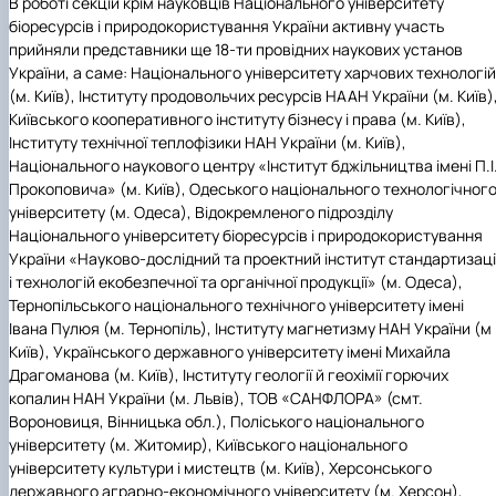
В роботі секцій крім науковців Національного університету
біоресурсів і природокористування
України
активну участь
прийняли представники ще 18-ти провідних наукових установ
України, а саме: Національного
університету харчових технологій
(м. Київ), Інституту продовольчих ресурсів НААН України (м. Київ)
Київського кооперативного інституту бізнесу і права (м. Київ),
Інституту технічної теплофізики НАН України (м. Київ),
Національного наукового центру «Інститут бджільництва імені П.І
Прокоповича» (м. Київ),
Одеського національного технологічног
університету (м. Одеса), Відокремленого підрозділу
Національного університету біоресурсів і природокористування
України «Науково-дослідний та проектний інститут стандартизаці
і технологій екобезпечної та органічної продукції» (м. Одеса),
Тернопільського національного технічного університету імені
Івана Пулюя (м. Тернопіль),
Інституту магнетизму НАН України (м
Київ), Українського державного університету імені Михайла
Драгоманова (м. Київ), Інституту геології й геохімії горючих
копалин НАН України (м. Львів), ТОВ «САНФЛОРА» (смт.
Вороновиця, Вінницька обл.), Поліського національного
університету (м. Житомир), Київського національного
університету культури і мистецтв (м. Київ), Херсонського
державного аграрно-економічного університету (м. Херсон),