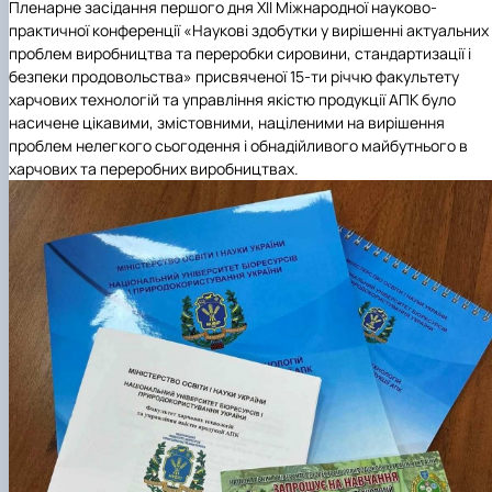
Пленарне засідання першого дня
Х
II
Міжнародної науково-
практичної конференції
«Наукові здобутки у вирішенні актуальних
проблем виробництва та переробки сировини, стандартизації і
безпеки продовольства» присвяченої
15-ти річчю факультету
харчових технологій та управління якістю продукції АПК
було
насичене цікавими, змістовними, націленими на вирішення
проблем нелегкого сьогодення і обнадійливого майбутнього в
харчових та переробних виробництвах.