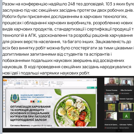
Разом на конференцію надійшло 248 тез доповідей, 103 з яких бул
заслухано під час секційних засідань протягом двох робочих днів.
Роботи були присвячені дослідженням в харчових технологіях,
процесах і обладнанні харчових виробництв, розробленню нових
видів харчових продуктів, стандартизації і сертифікації продукції 
технологій в АПК
, удосконаленні та розробці раціонів харчування
для різних верств населання, та
багато інших. Зацікавленість до
всіх без винятку робіт можна було спостерігати за тими цікавими 
допитливими запитаннями від студентів та аспірантів і
побажаннями подальших наукових звершень від досвідчених
науковців. В ході проведення секційних засідань народжувалися
нові ідеї і подальші напрямки наукових робіт.