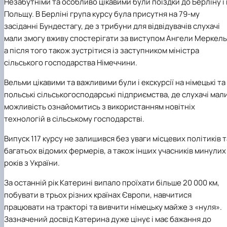
Незабутніми та особливо цікавими були поїздки до Берліну і 
Польщу. В Берліні група курсу була присутня на 79-му
засіданні Бундестагу, де з трибуни для відвідувачів слухачі
мали змогу вживу спостерігати за виступом Ангели Меркель
а після того також зустрітися із заступником міністра
сільського господарства Німеччини.
Вельми цікавими та важливими були і екскурсії на німецькі та
польські сільськогосподарські підприємства, де слухачі мал
можливість ознайомитись з використанням новітніх
технологій в сільському господарстві.
Випуск 117 курсу не залишився без уваги місцевих політиків т
багатьох відомих фермерів, а також інших учасників минулих
років з України.
За останній рік Катерині випало проїхати більше 20 000 км,
побувати в трьох різних країнах Європи, навчитися
працювати на тракторі та вивчити німецьку майже з «нуля».
Зазначений досвід Катерина дуже цінує і має бажання до