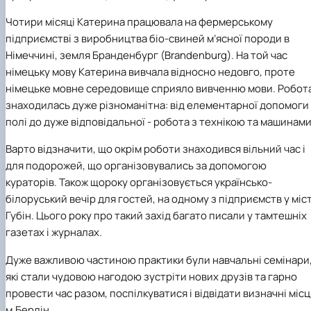
Проєкт «Розвиток лідерських навичок жінок
Чотири місяці Катерина працювала на фермерському
та мереж для забезпечення рівності у …
підприємстві з виробництва біо-свиней м’ясної породи в
Німеччині, земля Бранденбург (
Brandenburg
). На той час
німецьку мову Катерина вивчала відносно недовго, проте
німецьке мовне середовище сприяло вивченню мови. Робот
знаходилась дуже різноманітна: від елементарної допомоги
полі до дуже відповідальної - робота з технікою та машинами
Варто відзначити, що окрім роботи знаходився вільний час і
для подорожей, що організовувались за допомогою
кураторів. Також щороку організовується українсько-
білоруський вечір для гостей, на одному з підприємств у міст
Губін. Цього року про такий захід багато писали у тамтешніх
газетах і журналах.
Дуже важливою частиною практики були навчальні семінари
які стали чудовою нагодою зустріти нових друзів та гарно
провести час разом, поспілкуватися і відвідати визначні місц
м.Берлін.