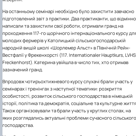
На останньому семінарі необхідно було захистити завчасно
підготовлений звіт з практики. Два практиканти, що відмінно
написали та захистили свої роботи, отримали гранд на
проходження 117-го щорічного інтернаціонального курсу дл
молодих фермерів у Католицькій сільськогосподарській
народній вищій школі «Шорлемер Альст» в Північній Рейн-
Вестфалії у Фрекенхорсті (117.
Internationaler
Hauptkurs
,
LVHS
Freckenhorst
). Катерина увійшла в число тих, хто отримав
зазначений гранд.
Впродовж чотирьохтижневого курсу слухачі брали участь у
семінарах і тренінгах з наступної тематики: розкриття
особистості, розвиток сільського господарства в німецькій
історії, політика та демократія, соціальне та культурне життя
Також організовували та брали участь у круглих столах, на
яких розглядались актуальні
проблеми сучасного сільськог
господарства.