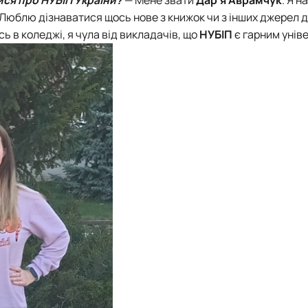
тету
ПАЗ"
 Люблю дізнаватися щось нове з книжок чи з інших джерел 
тку бізнес-систем, кластерів …
 в коледжі, я чула від викладачів, що
НУБІП
є гарним унів
ена 75-річчю економічного фак…