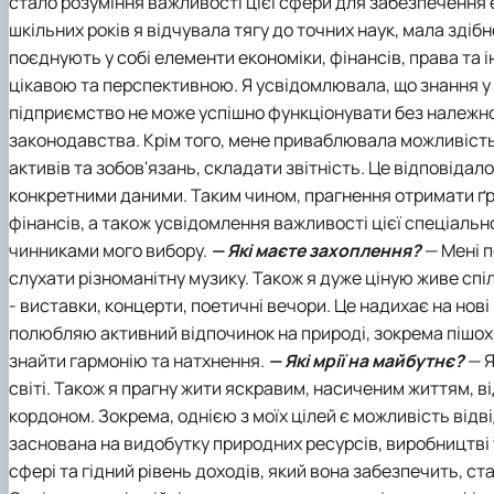
стало розуміння важливості цієї сфери для забезпечення е
шкільних років я відчувала тягу до точних наук, мала здіб
поєднують у собі елементи економіки, фінансів, права та
цікавою та перспективною. Я усвідомлювала, що знання у ц
підприємство не може успішно функціонувати без належної
законодавства.
Крім того, мене приваблювала можливість
активів та зобов'язань, складати звітність. Це відповід
конкретними даними.
Таким чином, прагнення отримати ґру
фінансів, а також усвідомлення важливості цієї спеціаль
чинниками мого вибору.
— Які маєте захоплення?
—
Мені п
слухати різноманітну музику. Також я дуже ціную живе спі
- виставки, концерти, поетичні вечори. Це надихає на нові
полюбляю активний відпочинок на природі, зокрема пішохі
знайти гармонію та натхнення.
— Які мрії на майбутнє?
—
Я
світі. Також я прагну жити яскравим, насиченим життям, відк
кордоном. Зокрема, однією з моїх цілей є можливість від
заснована на видобутку природних ресурсів, виробництві т
сфері та гідний рівень доходів, який вона забезпечить, ста