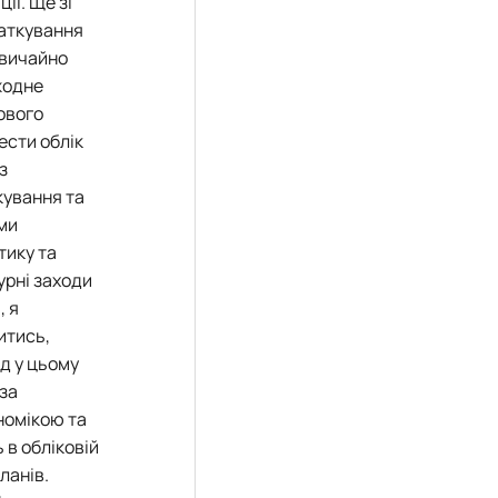
ії. Ще зі
даткування
звичайно
жодне
ового
ести облік
з
кування та
ими
тику та
урні заходи
, я
итись,
ід у цьому
 за
номікою та
 в обліковій
ланів.