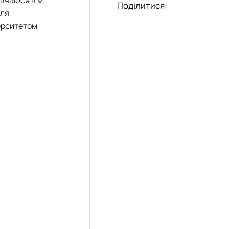
Поділитися:
для
ерситетом