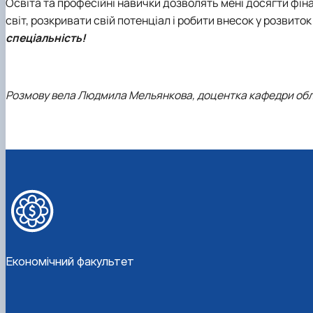
Освіта та професійні навички дозволять мені досягти фін
світ, розкривати свій потенціал і робити внесок у розвиток
спеціальність!
Розмову вела Людмила Мельянкова,
доцентка кафедри обл
Економічний факультет