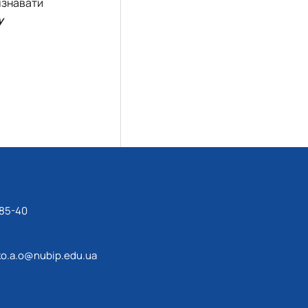
ізнавати
у
-85-40
o.a.o@nubip.edu.ua