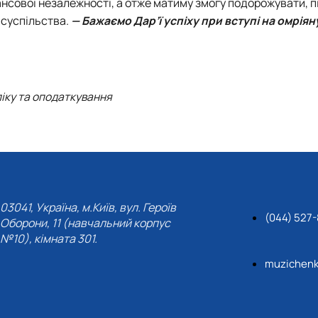
ансової незалежності, а отже матиму змогу подорожувати, п
 суспільства.
— Бажаємо Дар’ї успіху при вступі на омріян
іку та оподаткування
03041, Україна, м.Київ, вул. Героїв
(044) 527
Оборони, 11 (навчальний корпус
№10), кімната 301.
muzichenk