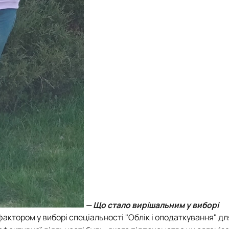
— Що стало вирішальним у виборі
актором у виборі спеціальності "Облік і оподаткування" д