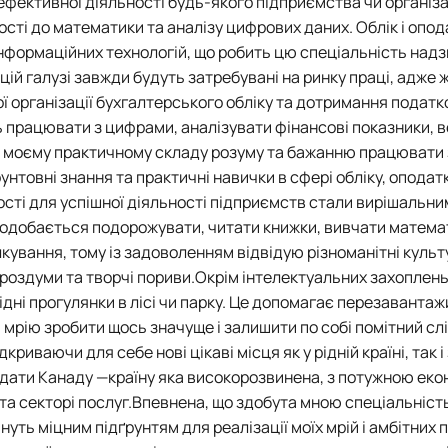
фективної діяльності будь-якого підприємства чи організац
ності до математики та аналізу цифрових даних.
Облік і опо
 інформаційних технологій, що робить цю спеціальність над
ій галузі завжди будуть затребувані на ринку праці, адже 
 організації бухгалтерського обліку та дотримання податк
 працювати з цифрами, аналізувати фінансові показники, в
ало моєму практичному складу розуму та бажанню працювати 
нтовні знання та практичні навички в сфері обліку, оподат
ності для успішної діяльності підприємств стали вирішальн
одобається подорожувати, читати книжки, вивчати матема
лкування, тому із задоволенням відвідую різноманітні культ
 роздуми та творчі пориви.
Окрім інтелектуальних захоплень
дні прогулянки в лісі чи парку. Це допомагає перезавантаж
 мрію зробити щось значуще і залишити по собі помітний сл
риваючи для себе нові цікаві місця як у рідній країні, так і
відати Канаду —країну яка високорозвинена, з потужною еко
а секторі послуг.
Впевнена, що здобута мною спеціальність
нуть міцним підґрунтям для реалізації моїх мрій і амбітних п