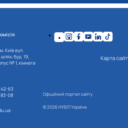
омісія
м. Київ вул.
шлях, буд. 19,
Карта сайт
пус № 1, кімната
-42-63
Офіційний портал сайту
-83-08
© 2026 НУБІП Україна
du.ua