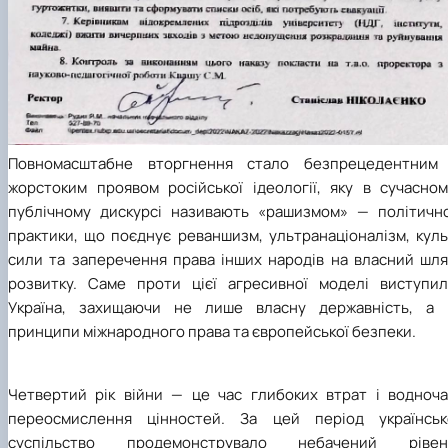
Повномасштабне вторгнення стало безпрецедентним 
жорстоким проявом російської ідеології, яку в сучасном
публічному дискурсі називають «рашизмом» — політично
практики, що поєднує реваншизм, ультранаціоналізм, куль
сили та заперечення права інших народів на власний шля
розвитку. Саме проти цієї агресивної моделі виступил
Україна, захищаючи не лише власну державність, а 
принципи міжнародного права та європейської безпеки.
Четвертий рік війни — це час глибоких втрат і водноча
переосмислення цінностей. За цей період українськ
суспільство продемонструвало небачений рівен