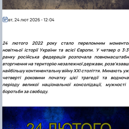
Проєкт «Розвиток лідерських навичок жінок
та мереж для забезпечення рівності у …
вт, 24 лют 2026 - 12:04
24 лютого 2022 року стало переломним моменто
новітньої історії України та всієї Європи. У четвер о 3:
ранку російська федерація розпочала повномасштабн
вторгнення на територію незалежної держави, розв’язавш
найбільшу континентальну війну ХХІ століття. Минають уж
четверті роковини початку цієї трагедії та водноча
періоду великої національної консолідації, мужності 
боротьби за свободу.