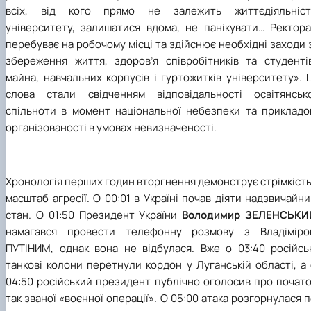
всіх, від кого прямо не залежить життєдіяльніст
університету, залишатися вдома, не панікувати… Ректора
перебуває на робочому місці та здійснює необхідні заходи 
збереження життя, здоров’я співробітників та студентів
майна, навчальних корпусів і гуртожитків університету». 
слова стали свідченням відповідальності освітянсько
спільноти в момент національної небезпеки та прикладо
організованості в умовах невизначеності.
Хронологія перших годин вторгнення демонструє стрімкість
масштаб агресії. О 00:01 в Україні почав діяти надзвичайн
стан. О 01:50 Президент України
Володимир ЗЕЛЕНСЬКИ
намагався провести телефонну розмову з Владіміро
ПУТІНИМ, однак вона не відбулася. Вже о 03:40 російськ
танкові колони перетнули кордон у Луганській області, а
04:50 російський президент публічно оголосив про почато
так званої «воєнної операції». О 05:00 атака розгорнулася 