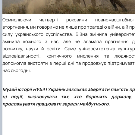
Осмислюючи четверті роковини повномасштабног
вторгнення, ми говоримо не лише про трагедію війни, а й п
силу українського суспільства. Війна змінила університе
змінила кожного з нас, але не зламала прагнення д
розвитку, науки й освіти. Саме університетська культур
відповідальності, критичного мислення та людяност
допомогла вистояти в перші дні та продовжує підтримуват
нас сьогодні.
Музей історії НУБіП України закликає зберігати пам’ять п
ці події, вшановувати тих, хто боронить державу, 
продовжувати працювати заради майбутнього.