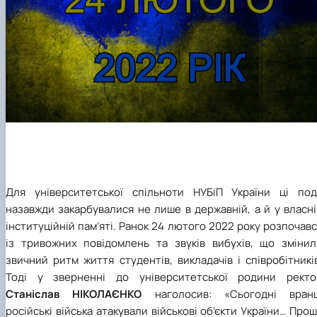
Для університетської спільноти НУБіП України ці поді
назавжди закарбувалися не лише в державній, а й у власн
інституційній пам’яті. Ранок 24 лютого 2022 року розпочав
із тривожних повідомлень та звуків вибухів, що змінил
звичний ритм життя студентів, викладачів і співробітникі
Тоді у зверненні до університетської родини ректо
Станіслав НІКОЛАЄНКО
наголосив: «Сьогодні вранц
російські війська атакували військові об’єкти України… Про