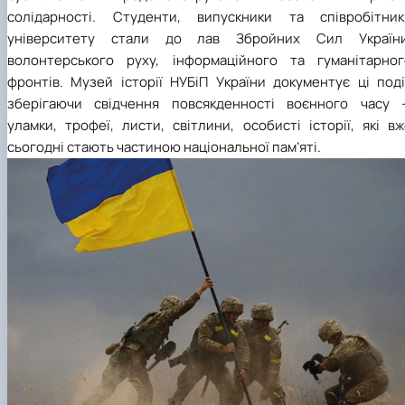
солідарності. Студенти, випускники та співробітник
університету стали до лав Збройних Сил України
волонтерського руху, інформаційного та гуманітарног
фронтів. Музей історії НУБіП України документує ці поді
зберігаючи свідчення повсякденності воєнного часу 
уламки, трофеї, листи, світлини, особисті історії, які в
сьогодні стають частиною національної пам’яті.