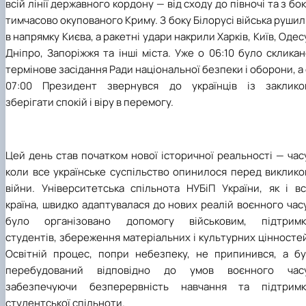
всій лінії державного кордону — від сходу до півночі та з бо
тимчасово окупованого Криму. З боку Білорусі війська руши
в напрямку Києва, а ракетні удари накрили Харків, Київ, Одес
Дніпро, Запоріжжя та інші міста. Уже о 06:10 було склика
термінове засідання Ради національної безпеки і оборони, а
07:00 Президент звернувся до українців із заклико
зберігати спокій і віру в перемогу.
Цей день став початком нової історичної реальності — час
коли все українське суспільство опинилося перед виклико
війни. Університетська спільнота НУБіП України, як і вс
країна, швидко адаптувалася до нових реалій воєнного час
було організовано допомогу військовим, підтримк
студентів, збереження матеріальних і культурних цінносте
Освітній процес, попри небезпеку, не припинився, а бу
перебудований відповідно до умов воєнного часу
забезпечуючи безперервність навчання та підтримк
студентської спільноти.