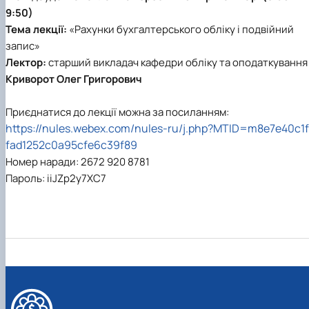
Проєкт «Розвиток лідерських навичок жінок
9:50)
та мереж для забезпечення рівності у …
Тема лекції:
«Рахунки бухгалтерського обліку і подвійний
запис»
Лектор:
старший викладач кафедри обліку та оподаткування
Криворот Олег Григорович
Приєднатися до лекції можна за посиланням:
https://nules.webex.com/nules-ru/j.php?MTID=m8e7e40c1f
fad1252c0a95cfe6c39f89
Номер наради: 2672 920 8781
Пароль: iiJZp2y7XC7