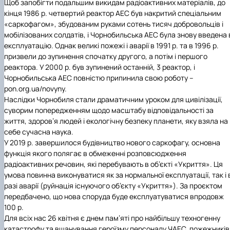
Щоб запобігти подальшим викидам радіоактивних матеріалів, до
кінця 1986 р. четвертий реактор АЕС був накритий спеціальним
«саркофагом», збудованим руками сотень тисяч добровольців і
мобілізованих солдатів, і Чорнобильська АЕС була знову введена 
експлуатацію. Однак великі пожежі і аварії в 1991 р. та в 1996 р.
призвели до зупинення спочатку другого, а потім і першого
реактора. У 2000 р. був зупинений останній, 3 реактор, і
Чорнобильська АЕС повністю припинила свою роботу –
pon.org.ua/novyny.
Наслідки Чорнобиля стали драматичним уроком для цивілізації,
суворим попередженням щодо масштабу відповідальності за
життя, здоров’я людей і екологічну безпеку планети, яку взяла на
себе сучасна наука.
У 2019 р. завершилося будівництво нового саркофагу, основна
функція якого полягає в обмеженні розповсюдження
радіоактивних речовин, які перебувають в об’єкті «Укриття». Ця
умова повинна виконуватися як за нормальної експлуатації, так і 
разі аварії (руйнація існуючого об’єкту «Укриття»). За проєктом
передбачено, що нова споруда буде експлуатуватися впродовж
100 р.
Для всіх нас 26 квітня є днем пам’яті про найбільшу техногенну
катастрофу та вшанування героїзму персоналу ЧАЕС, пожежників