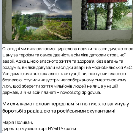
Сьогодні ми висловлюємо щирі слова подяки та засвідчуємо сво
шану за героїзм та самовідданість всім ліквідаторам страшної
аварії. Адже ціною власного життя та здоров'я, без вагань та
роздумів, ви ліквідовували наслідки аварії на Чорнобильській АЕС.
Усвідомлюючи всю складність ситуації, ви, нехтуючи власною
безпекою, ступили назустріч неприборканому смертоносному
лиху, щоб зберегти життя мільйонів людей не лише у нашій
державі, а й на всій планеті
– novool.otg.dp.gov.ua.
Ми схиляємо голови перед пам`яттю тих, хто загинув у
боротьбі з радіацією та російськими окупантами!
Марія Поливач,
директор музею історії НУБіП України