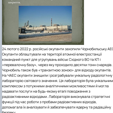
24 лютого 2022 р. російські окупанти захопили Чорнобильську АЕ
Окупанти облаштували на території атомної електростанції
командний пункт для угрупувань військ Східного ВО та КП і
«перевалочну базу», через яку проходило десятки тонн снарядів.
Чорнобиль також був «транзитною зоною» для відходу окупантів.
На ЧАЕС окупанти знищили і розграбували унікальну радіологічну
лабораторію світового значення. Ця лабораторія була унікальним
комплексом з потужними аналітичними можливостями й могла
надавати послуги на будь-якому етапі поводження з
радіоактивними відходами. Лабораторія виконувала стратегічні
функції під час роботи з пробами радіоактивних відходів,
допомагала їх аналізувати й забезпечувати ядерну та радіаційну
безпеку.