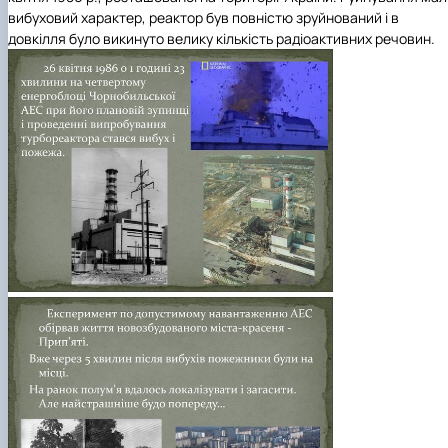
вибуховий характер, реактор був повністю зруйнований і в
довкілля було викинуто велику кількість радіоактивних речовин.