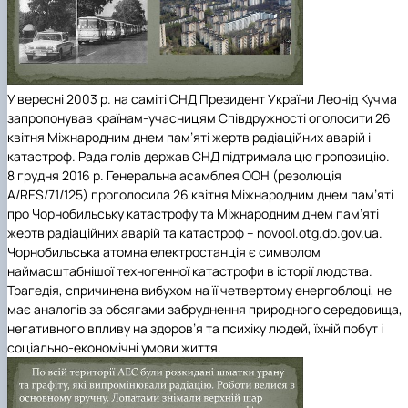
У вересні 2003 р. на саміті СНД Президент України Леонід Кучма
запропонував країнам-учасницям Співдружності оголосити 26
квітня
Міжнародним днем пам’яті жертв радіаційних аварій і
катастроф
. Рада голів держав СНД підтримала цю пропозицію.
8 грудня 2016 р. Генеральна асамблея ООН (резолюція
A/RES/71/125) проголосила
26 квітня Міжнародним днем пам’яті
про Чорнобильську катастрофу
та
Міжнародним днем пам’яті
жертв радіаційних аварій та катастроф
– novool.otg.dp.gov.ua.
Чорнобильська атомна електростанція є символом
наймасштабнішої техногенної катастрофи в історії людства.
Трагедія, спричинена вибухом на її четвертому енергоблоці, не
має аналогів за обсягами забруднення природного середовища,
негативного впливу на здоров’я та психіку людей, їхній побут і
соціально-економічні умови життя.