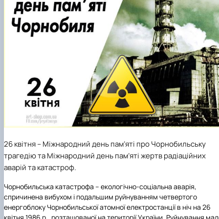
Проєкт «Розвиток лідерських навичок жінок
та мереж для забезпечення рівності у …
26 квітня – Міжнародний день пам’яті про Чорнобильську
трагедію та Міжнародний день пам’яті жертв радіаційних
аварій та катастроф.
Чорнобильська катастрофа – екологічно-соціальна аварія,
спричинена вибухом і подальшим руйнуванням четвертого
енергоблоку Чорнобильської атомної електростанції в ніч на 26
квітня 1986 р., розташованої на території України. Руйнування ма