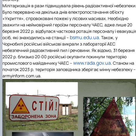
Мілітаризація в рази підвищувала рівень радіоактивної небезпеки
Було перервано на декілька днів електропостачання об’єкту
«Укриття», спровоковані пожежі у лісових масивах. Необхідно
зважити на неймовірний героїзм персоналу ЧАЕС, адже лише 20
березня 2022 р. відбулася часткова ротація персоналу і евакуаці
bsmu.edu.ua.
осіб, які знаходились на станції –
Також, у
Чорнобилі російські військові викрали з лабораторії АЕС
небезпечний радіоактивний пил і речовини. Як відомо,
31 березня
2022 р. близько 20:00 російські окупанти покинули територію
www.rada.gov.ua
промислового майданчику ЧАЕС
–
. Станом на
початок 2023 р. територія заповідника зберігає мінну небезпеку –
armyinform.com.ua.