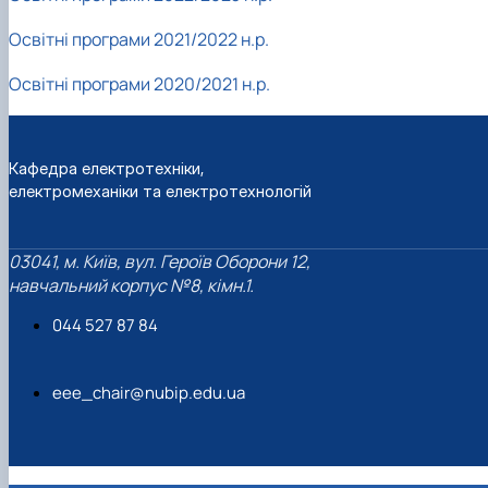
Інформація щодо змісту ОНП Доктора
філософії
Освітні програми 2021/2022 н.р.
Матеріально-технічна база
Анкетування ОНП Доктор філософії
Освітні програми 2020/2021 н.р.
Випускники
Навчально-методичні матеріали
Кафедра електротехніки,
електромеханіки та електротехнологій
03041, м. Київ, вул. Героїв Оборони 12,
навчальний корпус №8, кімн.1.
044 527 87 84
eee_chair@nubip.edu.ua