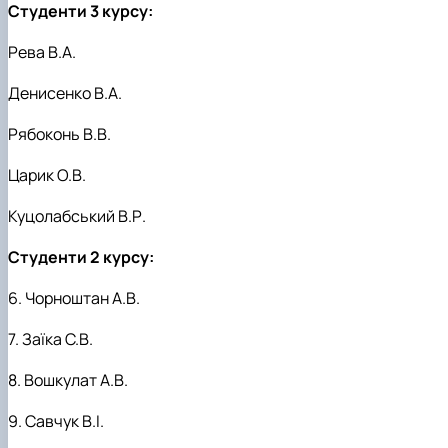
Студенти 3 курсу:
Рева В.А.
Денисенко В.А.
Рябоконь В.В.
Царик О.В.
Куцолабський В.Р.
Студенти 2 курсу:
6. Чорноштан А.В.
7. Заїка С.В.
8. Вошкулат А.В.
9. Савчук В.І.