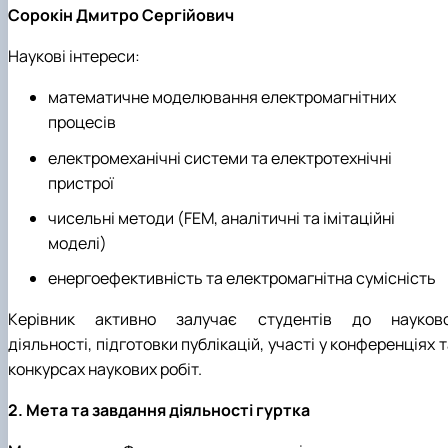
Інформація щодо змісту ОНП Доктора
Сорокін Дмитро Сергійович
філософії
Матеріально-технічна база
Наукові інтереси:
Анкетування ОНП Доктор філософії
математичне моделювання електромагнітних
Випускники
Навчально-методичні матеріали
процесів
електромеханічні системи та електротехнічні
пристрої
чисельні методи (FEM, аналітичні та імітаційні
моделі)
енергоефективність та електромагнітна сумісність
Керівник активно залучає студентів до науково
діяльності, підготовки публікацій, участі у конференціях 
конкурсах наукових робіт.
2. Мета та завдання діяльності гуртка