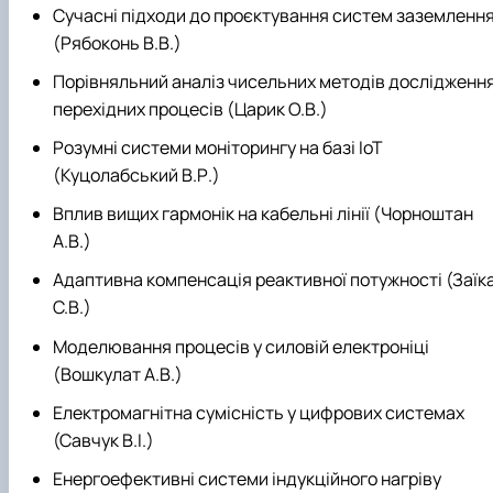
Сучасні підходи до проєктування систем заземленн
(Рябоконь В.В.)
Порівняльний аналіз чисельних методів дослідженн
перехідних процесів (Царик О.В.)
Розумні системи моніторингу на базі IoT
(Куцолабський В.Р.)
Вплив вищих гармонік на кабельні лінії (Чорноштан
А.В.)
Адаптивна компенсація реактивної потужності (Заїк
С.В.)
Моделювання процесів у силовій електроніці
(Вошкулат А.В.)
Електромагнітна сумісність у цифрових системах
(Савчук В.І.)
Енергоефективні системи індукційного нагріву