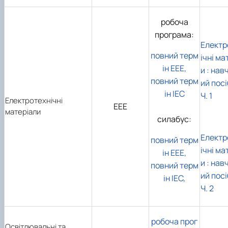
робоча
програма:
Електр
повний терм
ічні ма
ін ЕЕЕ,
и : нав
повний терм
ий посі
ін ІЕС
Ч. 1
Електротехнічні
ЕЕЕ
матеріали
силабус:
Електр
повний терм
ічні ма
ін ЕЕЕ,
и : нав
повний терм
ий посі
ін ІЕС,
Ч. 2
робоча прог
Освітлювальні та