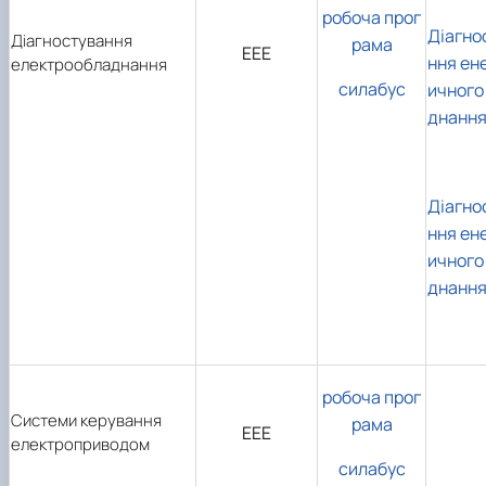
робоча прог
Діагно
Діагностування
рама
ЕЕЕ
ння ен
електрообладнання
силабус
ичного
днання:
Діагно
ння ен
ичного
днання:
робоча прог
Системи керування
рама
ЕЕЕ
електроприводом
силабус