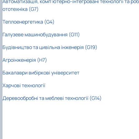
Автоматизація, комп’ютерно-інтегровані технології та роб
Інформація щодо змісту ОНП Доктора
ототехніка (G7)
філософії
Матеріально-технічна база
Теплоенергетика (G4)
Анкетування ОНП Доктор філософії
Випускники
Галузеве машинобудування (
G
11)
Навчально-методичні матеріали
Будівництво та цивільна інженерія (
G
19)
Агроінженерія (
H7
)
Бакалаври вибіркові університет
Харчові технології
Деревообробні та меблеві технології (G14)