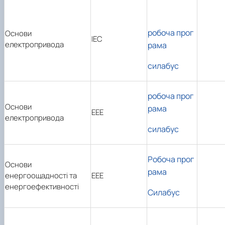
робоча прог
Основи
ІЕС
електропривода
рама
силабус
робоча прог
Основи
рама
ЕЕЕ
електропривода
силабус
Робоча прог
Основи
рама
енергоощадності та
ЕЕЕ
енергоефективності
Силабус