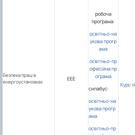
робоча
програма:
освітньо-на
укова прогр
ама
освітньо-пр
офесійна пр
Безпека праці в
ограма
ЕЕЕ
енергоустановках
Курс л
силабус:
освітньо-на
укова прогр
ама
освітньо-пр