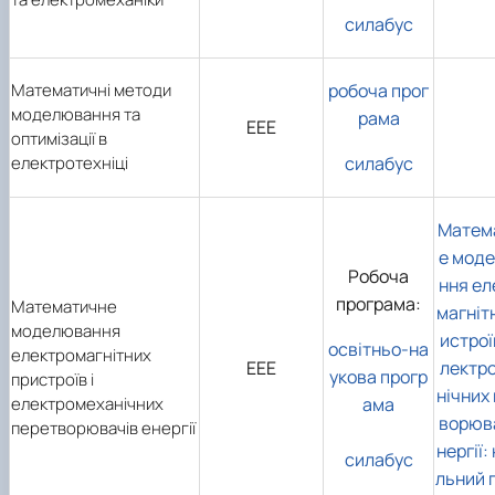
силабус
Математичні методи
робоча прог
моделювання та
рама
ЕЕЕ
оптимізації в
електротехніці
силабус
Матем
е мод
Робоча
ння ел
програма:
Математичне
магніт
моделювання
истрої
освітньо-на
електромагнітних
ЕЕЕ
лектр
укова прогр
пристроїв і
нічних
електромеханічних
ама
ворюва
перетворювачів енергії
нергії:
силабус
льний 