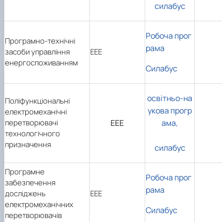
силабус
Робоча прог
Програмно-технічні
рама
засоби управління
ЕЕЕ
енергоспоживанням
Силабус
освітньо-на
Поліфункціональні
укова прогр
електромеханічні
перетворювачі
ЕЕЕ
ама,
технологічного
призначення
силабус
Програмне
Робоча прог
забезпечення
рама
досліджень
ЕЕЕ
електромеханічних
Силабус
перетворювачів