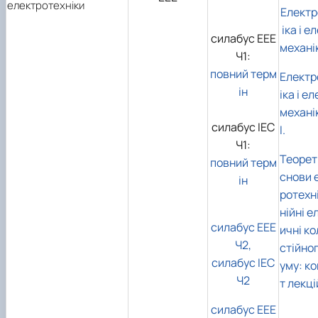
електротехніки
Електр
іка і е
силабус ЕЕЕ
механіка
Ч1:
повний терм
Електр
ін
іка і е
механіка
силабус ІЕС
І.
Ч1:
Теорет
повний терм
снови 
ін
ротехні
нійні е
силабус ЕЕЕ
ичні ко
Ч2,
стійно
силабус ІЕС
уму: к
Ч2
т лекці
силабус ЕЕЕ