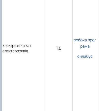
робоча прог
Електротехніка і
рама
ТД
електропривід
силабус