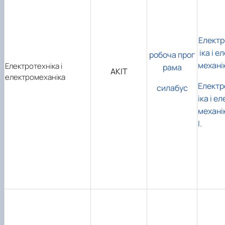
Електр
іка і е
робоча прог
механіка
Електротехніка і
рама
АКІТ
електромеханіка
Електр
силабус
іка і е
механіка
І.