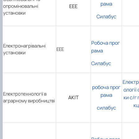
рама
опромінювальні
ЕЕЕ
установки
Силабус
Робоча прог
Електронагрівальні
ЕЕЕ
рама
установки
Силабус
Електр
робоча прог
ології
Електротехнології в
рама
АКІТ
ки с/г
аграрному виробництві
кц
силабус