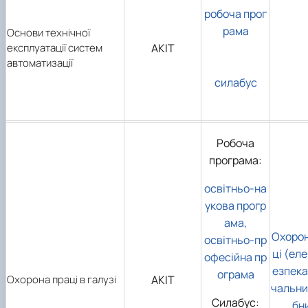
робоча прог
рама
Основи технічної
експлуатації систем
АКІТ
автоматизації
силабус
Робоча
програма:
освітньо-на
укова прогр
ама,
Охорон
освітньо-пр
ці (ел
офесійна пр
езпека
ограма
Охорона праці в галузі
АКІТ
чальни
Силабус:
бн