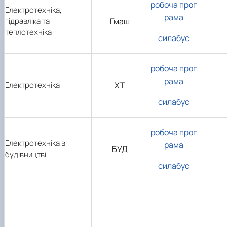
робоча прог
Електротехніка,
рама
гідравліка та
Гмаш
теплотехніка
силабус
робоча прог
рама
Електротехніка
ХТ
силабус
робоча прог
Електротехніка в
рама
БУД
будівництві
силабус