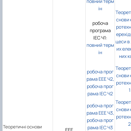
повний терм
ін
Теорет
снови 
робоча
ротехн
програма
ерехід
ІЕС Ч1:
цеси в 
повний терм
их еле
ін
них к
Теорет
робоча прог
снови 
рама ЕЕЕ Ч2,
ротехні
робоча прог
1
рама ІЕС Ч2
Теорет
робоча прог
снови 
рама ЕЕЕ Ч3,
ротехні
робоча прог
2
Теоретичні основи
рама ІЕС Ч3
ЕЕЕ