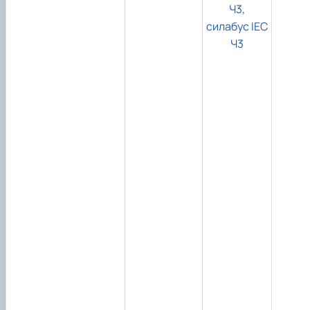
Ч3,
силабус ІЕС
Ч3