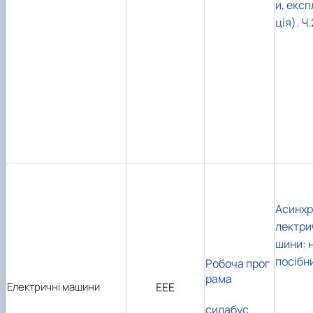
и, екс
ція). Ч.
Асинхр
лектри
шини: 
посібн
Робоча прог
рама
Електричні машини
ЕЕЕ
силабус