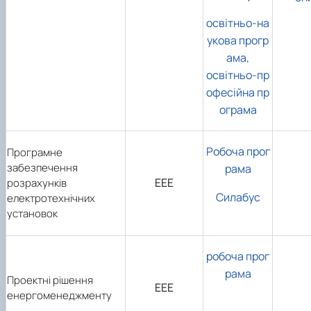
освітньо-на
укова прогр
ама,
освітньо-пр
офесійна пр
ограма
Робоча прог
Програмне
забезпечення
рама
ЕЕЕ
розрахунків
Силабус
електротехнічних
установок
робоча прог
рама
Проектні рішення
ЕЕЕ
енергоменеджменту