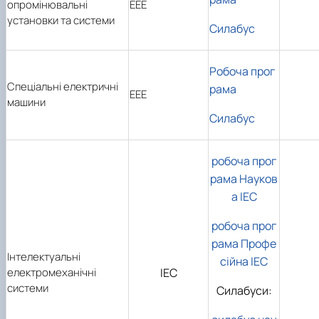
опромінювальні
ЕЕЕ
установки та системи
Силабус
Робоча прог
Спеціальні електричні
рама
ЕЕЕ
машини
Силабус
робоча прог
рама Науков
а ІЕС
робоча прог
рама Профе
Інтелектуальні
сійна ІЕС
електромеханічні
ІЕС
системи
Силабуси: