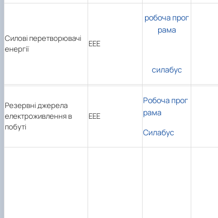
робоча прог
рама
Силові перетворювачі
ЕЕЕ
енергії
силабус
Робоча прог
Резервні джерела
рама
електроживлення в
ЕЕЕ
побуті
Силабус