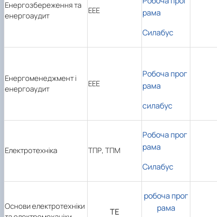
Робоча прог
Енергозбереження та
ЕЕЕ
рама
енергоаудит
Силабус
Робоча прог
Енергоменеджмент і
ЕЕЕ
рама
енергоаудит
силабус
Робоча прог
рама
Електротехніка
ТПР, ТПМ
Силабус
робоча прог
Основи електротехніки
рама
ТЕ
та електромеханіки