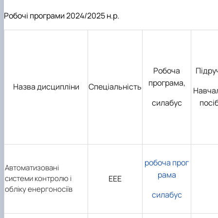
Робочі програми 2024/2025 н.р.
Робоча
Підру
програма,
Назва дисципліни
Спеціальність
Навча
силабус
посі
робоча прог
Автоматизовані
рама
системи контролю і
ЕЕЕ
обліку енергоносіїв
силабус