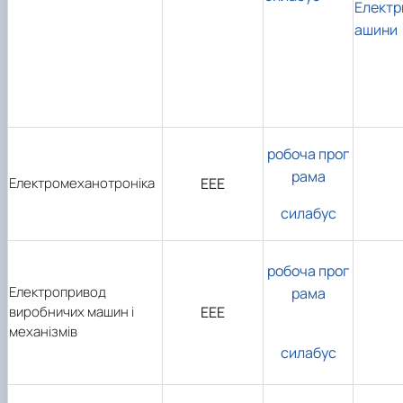
Електр
ашини
робоча прог
рама
Електромеханотроніка
ЕЕЕ
силабус
робоча прог
Електропривод
рама
виробничих машин і
ЕЕЕ
механізмів
силабус