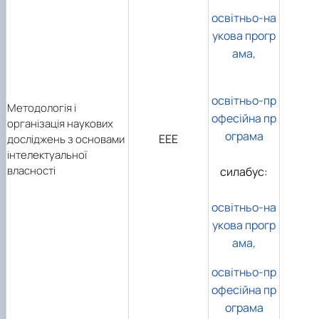
освітньо-на
укова прогр
ама,
освітньо-пр
Методологія і
офесійна пр
організація наукових
ограма
ЕЕЕ
досліджень з основами
інтелектуальної
власності
силабус:
освітньо-на
укова прогр
ама,
освітньо-пр
офесійна пр
ограма