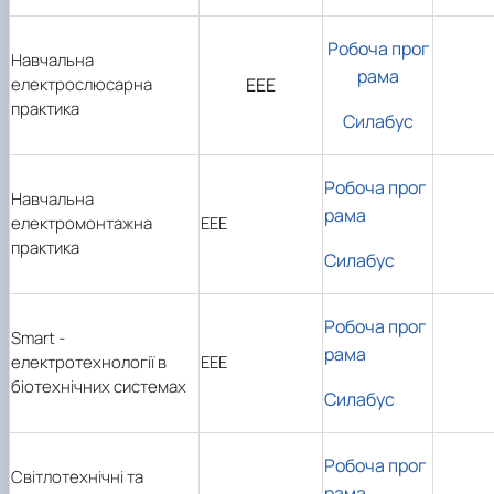
Робоча прог
Навчальна
рама
електрослюсарна
ЕЕЕ
практика
Силабус
Робоча прог
Навчальна
рама
електромонтажна
ЕЕЕ
практика
Силабус
Робоча прог
Smart -
рама
електротехнології в
ЕЕЕ
біотехнічних системах
Силабус
Робоча прог
Світлотехнічні та
рама