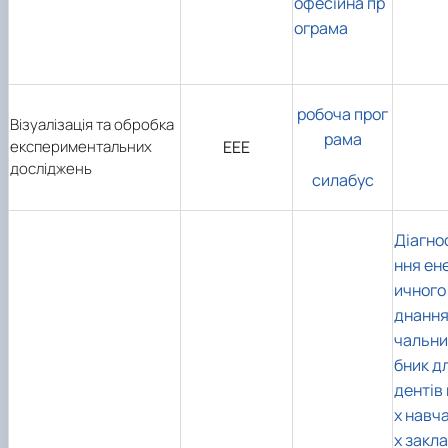
офесійна пр
ограма
робоча прог
Візуалізація та обробка
рама
експериментальних
ЕЕЕ
досліджень
силабус
Діагно
ння ен
ичного
днання
чальни
бник д
дентів
х навч
х закла