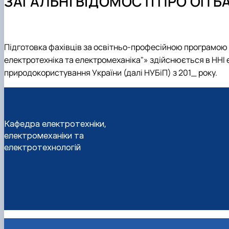
ЗАГАЛЬНІ ВІДОМОСТІ ПРО ОП Б
Навчальні та виробничі практики
Навчально-допоміжний персонал кафедри
Дорадча діяльність
ОНП «Електроенергетика, електротехніка та електром
Академічна доброчесність
Студентські наукові гуртки
Скринька довіри
Підготовка фахівців за освітньо-професійною програмою (
електротехніка та електромеханіка"» здійснюється в ННІ е
природокористування України (далі НУБіП) з 201_ року.
Кафедра електротехніки,
електромеханіки та
електротехнологій