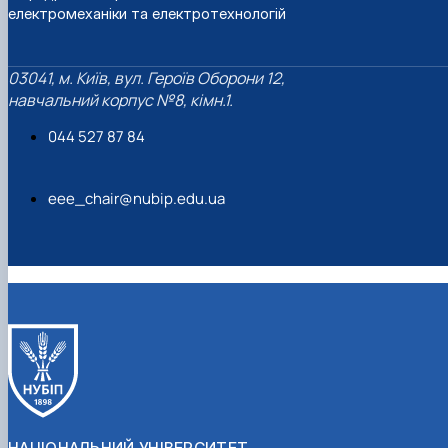
Інформація щодо змісту ОНП Доктора
електромеханіки та електротехнологій
філософії
Матеріально-технічна база
Анкетування ОНП Доктор філософії
03041, м. Київ, вул. Героїв Оборони 12,
Випускники
навчальний корпус №8, кімн.1.
Навчально-методичні матеріали
044 527 87 84
eee_chair@nubip.edu.ua
НАЦІОНАЛЬНИЙ УНІВЕРСИТЕТ