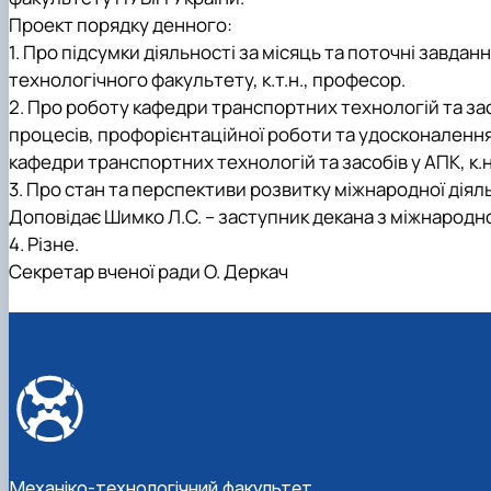
Міжнародна діяльність
Практичне навчання
Проект порядку денного:
Матеріально-технічна база факультету
Скринька довіри
1. Про підсумки діяльності за місяць та поточні завдан
технологічного факультету, к.т.н., професор.
2. Про роботу кафедри транспортних технологій та за
процесів, профорієнтаційної роботи та удосконалення 
кафедри транспортних технологій та засоб
ів
у АПК, к.н
3. Про стан та перспективи розвитку міжнародної діял
Доповідає Шимко Л.С. – заступник декана з міжнародної
4. Різне.
Секретар вченої ради О. Деркач
Механіко-технологічний факультет