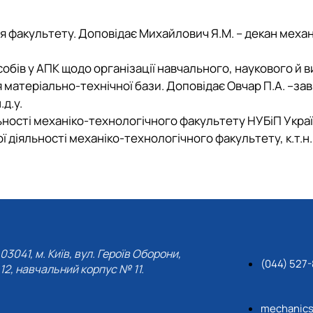
ня факультету.
Доповідає
Михайлович Я.М. – декан механ
соб
ів у АПК
щодо організації навчального, наукового й 
матеріально-технічної бази. Доповідає Овчар П.А. –зав
.д.у.
ьності механіко-технологічного факультету НУБіП Украї
 діяльності механіко-технологічного факультету, к.т.н.
03041, м. Київ, вул. Героїв Оборони,
(044) 527
12, навчальний корпус № 11.
mechanic