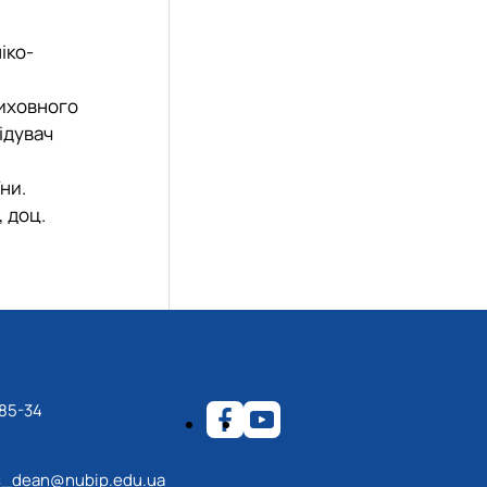
іко-
виховного
ідувач
ни.
, доц.
-85-34
s_dean@nubip.edu.ua