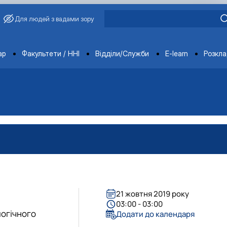
Для людей з вадами зору
ments
ар
Факультети / ННІ
Відділи/Служби
E-learn
Розкл
21 жовтня 2019 року
03:00 - 03:00
логічного
Додати до календаря