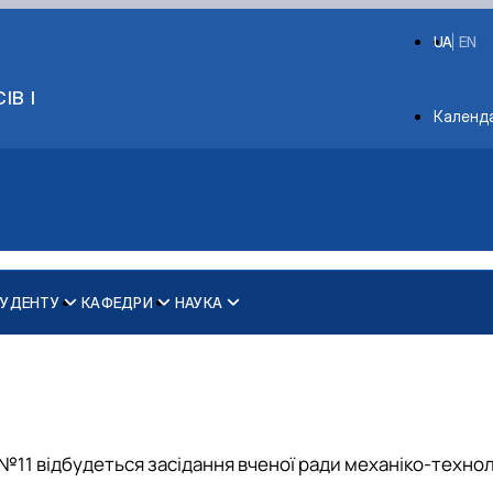
UA
EN
ІВ І
Depart
Календ
УДЕНТУ
КАФЕДРИ
НАУКА
ринництві
Вибіркові дисципліни для магістрів
2025 рік
ки ім. акад. П.М. Василенка
Магістри
2026 рік
Бакалаври
у №11 відбудеться засідання вченої ради механіко-техно