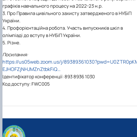
графіків навчального процесу на 2022-23 н.р.
3. Про Правила цивільного захисту затвердженого в НУБіП
України.
4. Профорієнтаційна робота. Участь випускників шкіл в
олімпіаді до вступу в НУБіП України.
5. Різне.
Посилання:
https://us05web.zoom.us/j/89389361030?pwd=U0ZTR0pK
EJHOFZjNHJMZnZtbkFiQ…
Ідентифікатор конференції: 893 8936 1030
Код доступу: FWC005