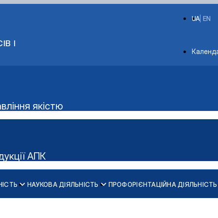
UA
EN
ІВ І
Depart
Календ
авління якістю
дукції АПК
НІСТЬ
НАУКОВА ДІЯЛЬНІСТЬ
ПРОФОРІЄНТАЦІЙНА ДІЯЛЬНІСТЬ
Конференції ф-ту харчових наук
бництв»
інші конференції