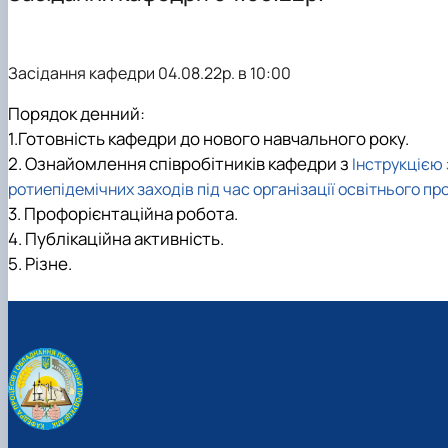
Міжнародна діяльність
Дисципліни кафедри
Здобутки кафедри
Навчально-методична робота
Відповідальний за інформаційне наповнення веб-стор
Культурно-виховна робота
Засідання кафедри 04.08.22р. в 10:00
Порядок денний:
1.Готовність кафедри до нового навчального року.
2. Ознайомлення співробітників кафедри з
Інструкцією 
ротиепідемічних заходів під час організації освітнього пр
3. Профорієнтаційна робота.
4. Публікаційна активність.
5. Різне.