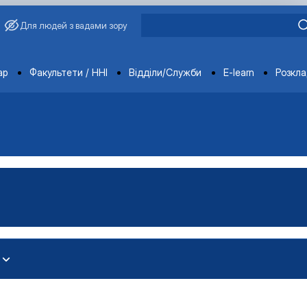
Для людей з вадами зору
ments
ар
Факультети / ННІ
Відділи/Служби
E-learn
Розкл