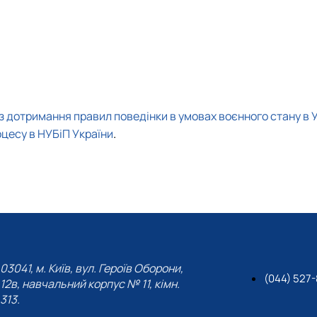
інки кафедри
з дотримання правил поведінки в умовах воєнного стану в Ук
.
оцесу в НУБіП України
03041, м. Київ, вул. Героїв Оборони,
(044) 527
12в, навчальний корпус № 11, кімн.
313.