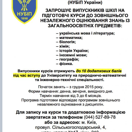
Проєкт «Розвиток лідерських навичок жінок
та мереж для забезпечення рівності у …