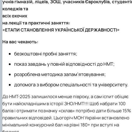
учнів гімназій, ліцеїв, ЗОШ, учасників Євроклубів, студенті
Проєкт «Розвиток лідерських навичок жінок
коледжів та
та мереж для забезпечення рівності у …
всіх охочих
на лекції та практичні заняття:
«ЕТАПИ СТАНОВЛЕННЯ УКРАЇНСЬКОЇ ДЕРЖАВНОСТІ»
На вас чекають:
безкоштовні пробні заняття;
показ завдань у повній відповідності до НМТ;
розроблена методика запам’ятовування;
допомога з вибором спеціальності та університету.
До НМТ-2025 залишилося менше півроку, а сам іспит обіцяє
бути найскладнішим в історії ЗНО/НМТ!!! Щоб набрати 100
балів і отримати позначку «склав» потрібно дати більше 15%
правильних відповідей. Цьогоріч МОН України встановлено
мінімальний конкурсний бал на рівні 180+ при вступі на
бюджет.