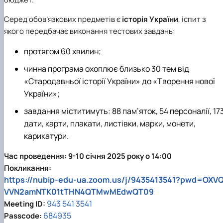
Серед
обов’язкових предметів є
історія України
, іспит з
якого передбачає виконання тестових завдань:
протягом 60 хвилин;
чинна програма охоплює близько 30 тем від
«Стародавньої історії України» до «Творення нової
України»;
завдання міститимуть: 88 пам’яток, 54 персоналії, 17
дати, карти, плакати, листівки, марки, монети,
карикатури.
Час проведення:
9-10 січня 2025 року о 14:00
Покликання:
https://nubip-edu-ua.zoom.us/j/9435413541?pwd=OXV
VVN2amNTK01tTHN4QTMwMEdwQT09
943 541 3541
Meeting ID:
684935
Passcode: