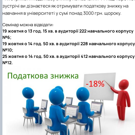
Проєкт «Розвиток лідерських навичок жінок
зустрічі ви дізнаєтеся як отримувати податкову знижку на
та мереж для забезпечення рівності у …
навчання в університеті у сумі понад 3000 грн. щороку.
Семінар можна відвідати:
19 жовтня о 13 год. 15 хв. в аудиторії 222 навчального корпусу
№6;
19 жовтня о 14 год. 50 хв. в аудиторії 228 навчального корпусу
№10;
25 жовтня о 14 год. 50 хв. в аудиторії 412 навчального корпусу
№12.