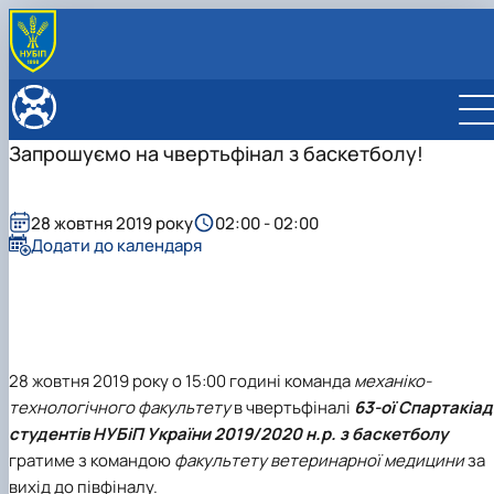
ПРО ФАКУЛЬТЕТ
Адміністрація
ОСВІТНІ ПРОГРАМИ
Запрошуємо на чвертьфінал з баскетболу!
Вчена рада факультету
Освітні програми
ВСТУПНИКУ
Рада роботодавців
Обговорення освітніх програм
Підготовчі курси до НМТ
СТУДЕНТУ
Навчально-методична комісія факультету
ОПП «Агроінженерія» ОС «Магістр»
Всеукраїнські олімпіади
Розклад занять
КАФЕДРИ
28 жовтня 2019 року
02:00 - 02:00
Спонсори факультету
ОНП «Агроінженерія»
Посилання на онлайн заняття
Кафедра охорони праці та біотехнічних систем у
НАУКА
Додати до календаря
Відомі випускники
Розклад екзаменаційної сесії
Вибіркові дисципліни для магістрів
тваринництві
Наукові конференції
Міжнародна діяльність
Додаткові бали до рейтингу студентів
Магістри
Кафедра сільськогосподарських машин та
2025 рік
Матеріально-технічна база факультету
Рейтинг студентів
Бакалаври
системотехніки ім. акад. П.М. Василенка
2026 рік
Кураторські години
Кафедра тракторів і автомобілів
Практичне навчання
Кафедра транспортних технологій та засобів у
Скринька довіри
АПК
28 жовтня 2019 року о 15:00 годині команда
механіко-
технологічного факультету
в чвертьфіналі
63-ої Спартакіа
студентів НУБіП України 2019/2020 н.р.
з баскетболу
гратиме з командою
факультету ветеринарної медицини
за
вихід до півфіналу.