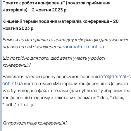
Початок роботи конференції (початок приймання
матеріалів) –
2 жовтня 2023 р.
Кінцевий термін подання матеріалів конференції –
20
жовтня 2023 р.
Вимоги
до матеріалів та докладну інформацію для учасників
animal-conf.inf.ua
подано на сайті конференції:
.
Що потрібно для того, щоб взяти участь у роботі
конференції?
info@animal-c
Надіслати на електронну адресу конференції
onf.inf.ua
лист з темою «Матеріали конференції». До листа
має бути додано файл з тезами (для публікації у збірнику тез
конференції) в одному з текстових форматів *.doc, *.docx,
*.odt, *.rtf тощо.
Як проходитиме конференція?