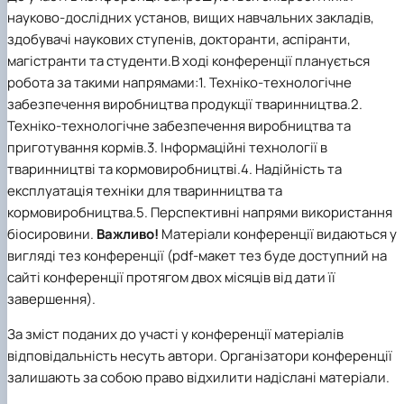
науково-дослідних установ, вищих навчальних закладів,
здобувачі наукових ступенів, докторанти, аспіранти,
магістранти та студенти.
В ході конференції планується
робота за такими напрямами:1. Техніко-технологічне
забезпечення виробництва продукції тваринництва.2.
Техніко-технологічне забезпечення виробництва та
приготування кормів.3. Інформаційні технології в
тваринництві та кормовиробництві.4. Надійність та
експлуатація техніки для тваринництва та
кормовиробництва.5. Перспективні напрями використання
біосировини.
Важливо!
Матеріали конференції видаються у
вигляді тез конференції (pdf-макет тез буде доступний на
сайті конференції протягом двох місяців від дати її
завершення).
За зміст поданих до участі у конференції матеріалів
відповідальність несуть автори. Організатори конференції
залишають за собою право відхилити надіслані матеріали.