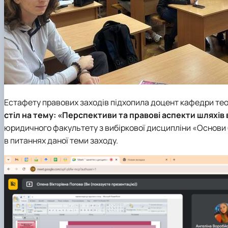
Естафету правових заходів підхопила
доцент кафедри теор
стіл
на тему: «Перспективи та правові аспекти шляхів 
юридичного факультету з вибіркової дисципліни «Основи 
в питаннях даної теми заходу.