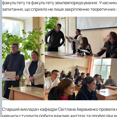
факультету
та факультету землевпорядкування
.
Учасник
запитання, що сприяло не лише закріпленню теоретичних з
Старший викладач кафедри
Світлана Авраменко
провела
навчити студентів робити важливі життєві та професійні в