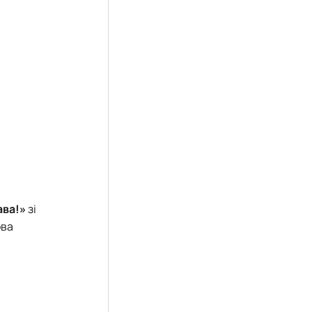
ава!»
зі
ова