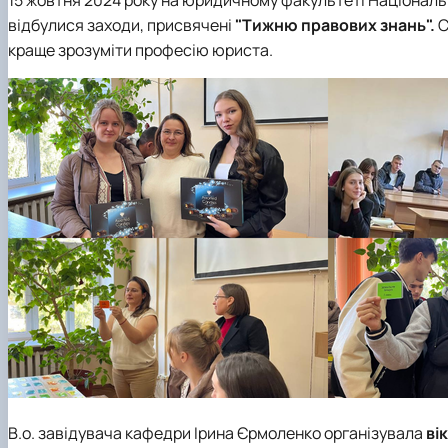
Рада роботодавців
відбулися заходи, присвячені
"Тижню правових знань".
С
Студентська організація факультету
краще зрозуміти професію юриста.
В.о. завідувача кафедри
Ірина Єрмоленко
організувала
в
і