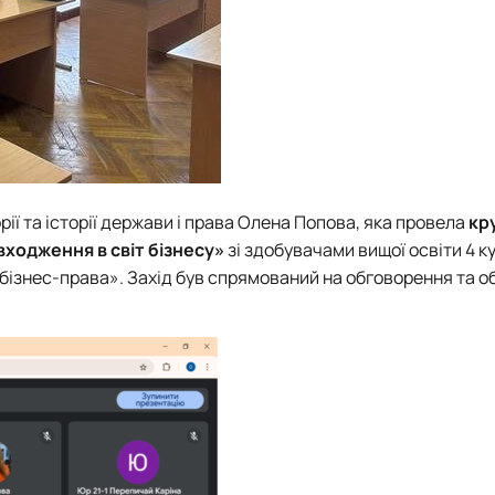
ії та історії держави і права
Олена Попова
, яка провела
кр
входження в світ бізнесу»
зі здобувачами вищої освіти 4 к
бізнес-права». Захід був спрямований на
обговорення та о