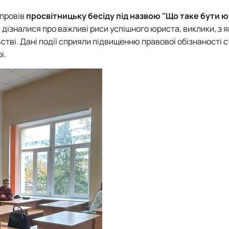
провів
просвітницьку бесіду під назвою "Що таке бути 
 дізналися про важливі риси успішного юриста, виклики, з 
стві.
Дані
події сприяли підвищенню правової обізнаності с
і.