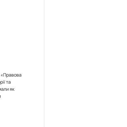
и «Правова
ії та
мали як
и