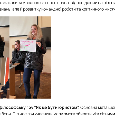
и
змагалися у знаннях з основ права, відповідаючи на різно
нань, але й розвитку командної роботи та критичного мисл
філософську гру "Як це бути юристом".
Основна мета цієї
ибори. Під час гри учасники мали змогу обирати між різними