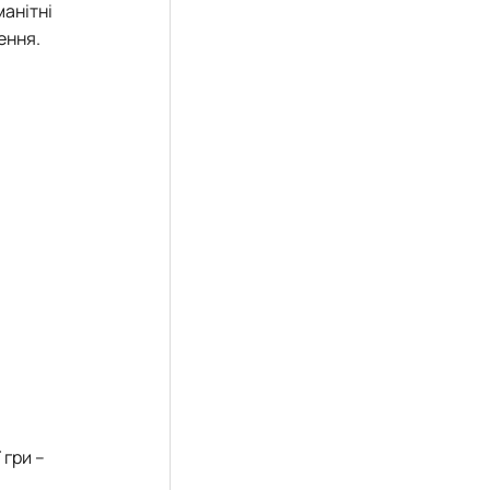
манітні
ення.
 гри –