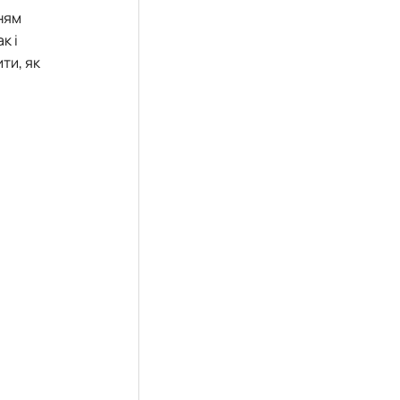
ня
м
к і
ти, як