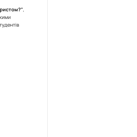
юристом?"
,
якими
тудентів