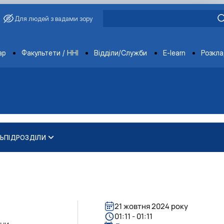
Для людей з вадами зору
ments
ар
Факультети / ННІ
Відділи/Служби
E-learn
Розкл
Ь
ПІДРОЗДІЛИ
академіка Василя Зіно…
ва
21 жовтня 2024 року
01:11 - 01:11
їни