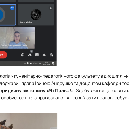
ологія» гуманітарно-педагогічного факультету з дисциплін
 держави і права
Іриною Андрушко
та доцентом кафедри теор
юридичну вікторину «Я і Право!».
Здобувачі вищої освіти 
 особистості та з правознавства, розв’язати правові ребус