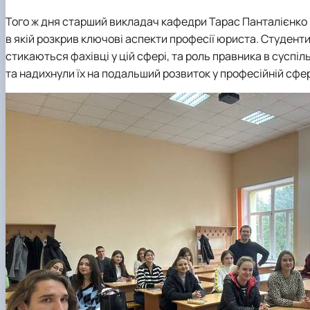
Того ж дня
старший викладач кафедри
Тарас Панталієнко
в якій розкрив ключові аспекти професії юриста. Студенти
стикаються фахівці у цій сфері, та роль правника в суспіль
та надихнули їх на подальший розвиток у професійній сфер