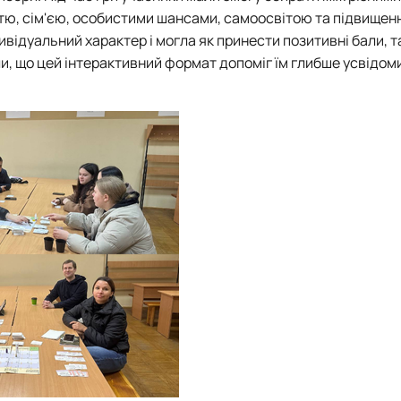
т
ю
, сім'
єю
, особист
ими
шанс
ами
, самоосвіт
ою
та підвищен
ивідуальний характер і могла як принести позитивні бали, та
и, що цей інтерактивний формат допоміг їм глибше усвідоми