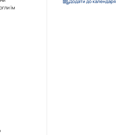
Додати до календаря
огли їм
о