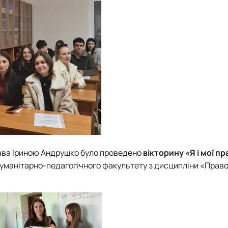
права Іриною Андрушко було проведено
вікторину «Я і мої пр
 гуманітарно-педагогічного факультету з дисципліни «Прав