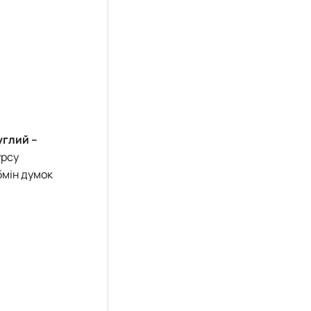
углий –
урсу
бмін думок