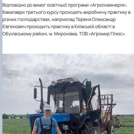
Карлаш Олександр Петрович
Відповідно до вимог освітньої програми «Агроінженерія»,
Гаркуша Наталія Миколаївна
бакалаври третього курсу проходять виробничу практику в
Кіру Валентина Василівна
різних господарствах, наприклад Тереня Олександр
Ямков Олександр Володимирович
Євгенович проходить практику в Київській області в
Білоконь Ольга Борисівна
Обухівському районі, м. Миронівка, ТОВ «Агромир Плюс».
Тихий Олександр Іванович