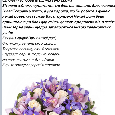
світлом та любов’ю рідних і близьких!
Вітаючи з Днем народження ми благословляємо Вас на велик
і благії справи у житті, а усе хороше, що Ви робите з душею
нехай повертається до Вас сторицею! Нехай доля буде
прихильною до Вас і дарує Вам довгих-предовгих літ, а засіян
Вами зерна знань щедро заколосяться нивою талановитих
учнів!
Бажаєм надалі Вам світлої долі,
Оптимізму, запалу, сили доволі.
Творчого вогнику, віри й наснаги,
Щедрості серця, людської поваги.
На довгих стежках Вашої ниви
Будьте завжди здорові й щасливі!