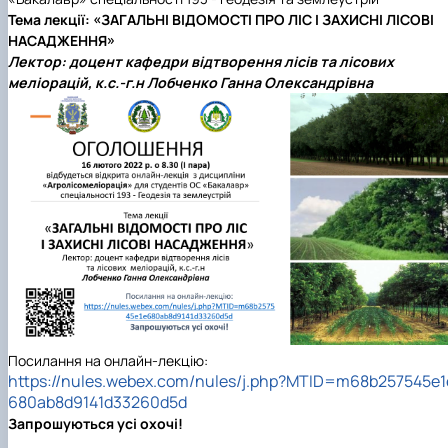
Тема лекції: «ЗАГАЛЬНІ ВІДОМОСТІ ПРО ЛІС І ЗАХИСНІ ЛІСОВІ
НАСАДЖЕННЯ»
Лектор: доцент кафедри відтворення лісів та лісових
меліорацій, к.с.-г.н Лобченко Ганна Олександрівна
Посилання на онлайн-лекцію:
https://nules.webex.com/nules/j.php?MTID=m68b257545e1
680ab8d9141d33260d5d
Запрошуються усі охочі!