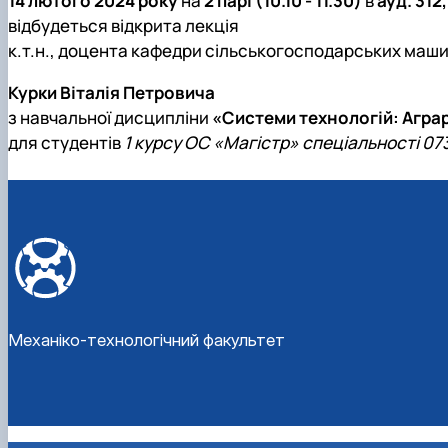
14 лютого 2024 року
на
2 парі (10.10 - 11.30)
в
ауд. 312,
Міжнародна діяльність
Практичне навчання
відбудеться відкрита лекція
Матеріально-технічна база факультету
Скринька довіри
к.т.н., доцента кафедри сільськогосподарських маши
Курки Віталія Петровича
з навчальної дисципліни
«Системи технологій: Агра
для студентів
1 курсу ОС «Магістр» спеціальності 0
Механіко-технологічний факультет