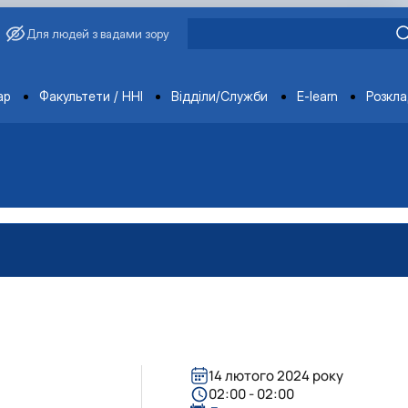
Для людей з вадами зору
ments
ар
Факультети / ННІ
Відділи/Служби
E-learn
Розкл
14 лютого 2024 року
02:00 - 02:00