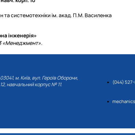
 навч. корп. 10
н та системотехніки ім. акад. П.М. Василенка
рна інженерія»
73 «Менеджмент».
03041, м. Київ, вул. Героїв Оборони,
(044) 527
12, навчальний корпус № 11.
mechanic