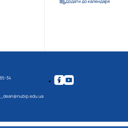
Додати до календаря
-85-34
s_dean@nubip.edu.ua