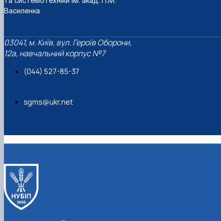
та системотехніки ім. акад. П.М.
Василенка
03041, м. Київ, вул. Героїв Оборони,
12а, навчальний корпус №7
(044) 527-85-37
sgms@ukr.net