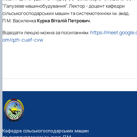
Карлаш Олександр Петрович
"Галузеве машинобудування". Лектор - доцент кафедри
Гаркуша Наталія Миколаївна
сільськогосподарських машин та системотехніки ім. акад.
Кіру Валентина Василівна
П.М. Василенка
Курка Віталій Петрович
.
Ямков Олександр Володимирович
Білоконь Ольга Борисівна
https://meet.google.
Відвідати лекцію можна за посиланням:
Тихий Олександр Іванович
om/qzh-cuef-cvw
Кафедра сільськогосподарських машин