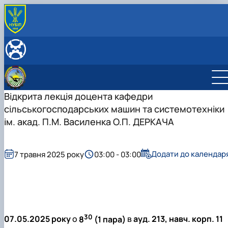
ПРО КАФЕДРУ
Історія кафедри
ОСВІТНІЙ ПРОЦЕС
Державні нагороди та відзнаки
Робочі програми
НАУКОВА ДІЯЛЬНІСТЬ
Дипломне проектування
Наукова робота на кафедрі
СКЛАД КАФЕДРИ
Студентські наукові гуртки
Гуменюк Юрій Олегович
Відкрита лекція доцента кафедри
Войтюк Дмитро Григорович
сільськогосподарських машин та системотехніки
Теслюк Віктор Васильович
ім. акад. П.М. Василенка О.П. ДЕРКАЧА
Мартишко Віктор Миколайович
Онищенко Володимир Борисович
Курка Віталій Петрович
Додати до календар
7 травня 2025 року
03:00 - 03:00
Росамаха Юрій Олександрович
Деркач Олексій Павлович
Сівак Ігор Миколайович
Лавріненко Олександр Тимофійович
Онищенко Борис Володимирович
Волянський Михайло Станіславович
30
07.05.2025 року
о
8
(1 пара)
в
ауд. 213, навч. корп. 11
Вечера Олег Миколайович