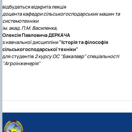
Карлаш Олександр Петрович
відбудеться відкрита лекція
Гаркуша Наталія Миколаївна
доцента кафедри сільськогосподарських машин та
Кіру Валентина Василівна
системотехніки
Ямков Олександр Володимирович
ім. акад. П.М. Василенка,
Білоконь Ольга Борисівна
Тихий Олександр Іванович
Олексія Павловича ДЕРКАЧА
з навчальної дисципліни
"Історія та філософія
сільськогосподарської техніки"
для студентів
2 курсу ОС "Бакалавр" спеціальності
"Агроінженерія"