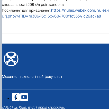
спеціальності 208 «Агроінженерія»
https://nules.webex.com/nules-
Посилання для приєднання:
u/j.php?MTID=m30646c16c4604700f1c55341c26ac7a8
Механіко-технологічний факультет
03041, м. Київ, вул. Героїв Оборони,