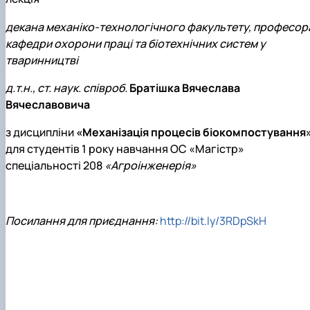
декана механіко-технологічного факультету, професор
кафедри охорони праці та біотехнічних систем у
тваринництві
д.т.н., ст. наук. співроб.
Братішка Вячеслава
Вячеславовича
з дисципліни
«Механізація процесів біокомпостування
для студентів 1 року навчання ОС «Магістр»
спеціальності 208
«Агроінженерія»
Посилання для приєднання:
http://bit.ly/3RDpSkH