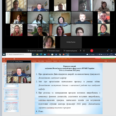
Проєкт «Розвиток лідерських навичок жінок
та мереж для забезпечення рівності у …