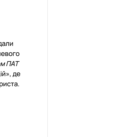
ідали
левого
м ПАТ
ій», де
риста.