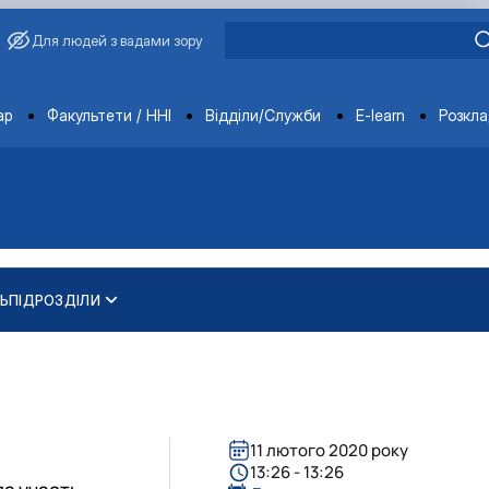
Для людей з вадами зору
ments
ар
Факультети / ННІ
Відділи/Служби
E-learn
Розкл
Ь
ПІДРОЗДІЛИ
академіка Василя Зіно…
ва
11 лютого 2020 року
13:26 - 13:26