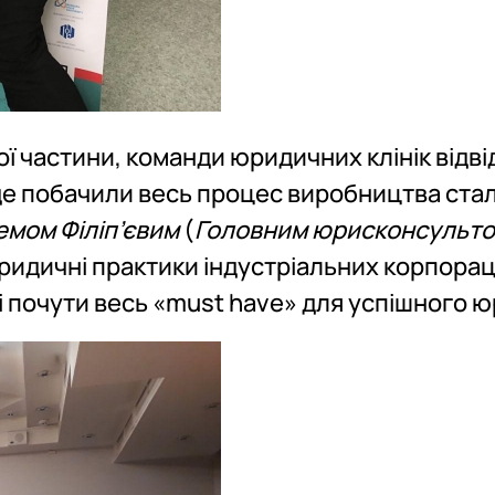
ої частини, команди юридичних клінік відв
 де побачили весь процес виробництва ста
емом Філіп’євим
(
Головним юрисконсульто
Юридичні практики індустріальних корпорац
і почути весь «must have» для успішного ю