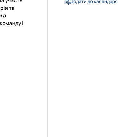
ла участь
Додати до календаря
рія та
и в
команду і