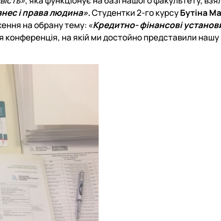
вість»
, яка функціонує на базі нашого факультету, взя
Договори про співробітництво
ес і права людина».
Студентки 2-го курсу
Бутіна Ма
ення на обрану тему: «
Кредитно- фінансові установ
я конференція, на якій ми достойно представили нашу 