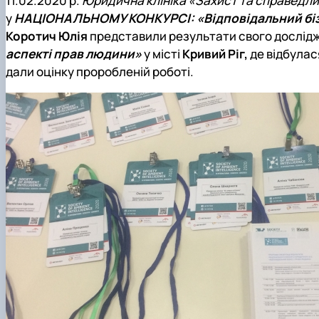
11.02.2020 р.
Юридична клініка «Захист та справедли
Рада роботодавців
у
НАЦІОНАЛЬНОМУ КОНКУРСІ: «Відповідальний бізн
Студентська організація факультету
Коротич Юлія
представили результати свого дослідж
аспекті прав людини»
у місті
Кривий Ріг,
де відбулас
дали оцінку проробленій роботі.