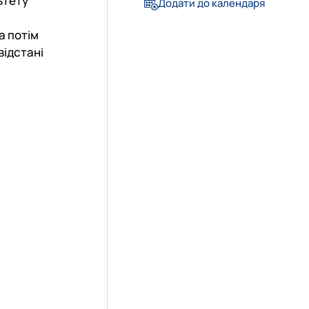
ьтету
Додати до календаря
а потім
відстані