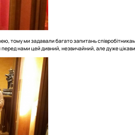
зею, тому ми задавали багато запитань співробітника
 перед нами цей дивний, незвичайний, але дуже цікавий