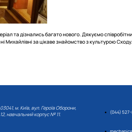
еріал та дізнались багато нового. Дякуємо співробітн
ні Михайлівні за цікаве знайомство з культурою Сходу
03041, м. Київ, вул. Героїв Оборони,
(044) 527
12, навчальний корпус № 11.
mechanic