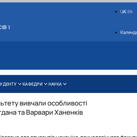
UA
EN
ІВ І
Depart
Календ
УДЕНТУ
КАФЕДРИ
НАУКА
ринництві
Вибіркові дисципліни для магістрів
2025 рік
ки ім. акад. П.М. Василенка
Магістри
2026 рік
ьтету вивчали особливості
Бакалаври
гдана та Варвари Ханенків