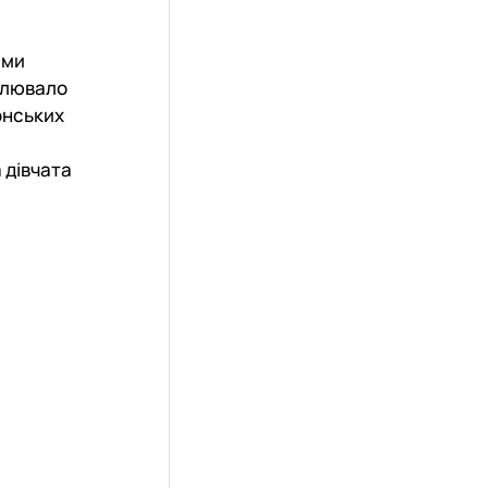
 ми
оплювало
онських
 дівчата