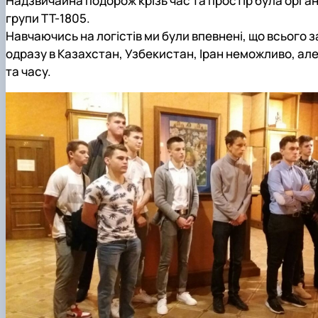
Надзвичайна подорож крізь час та простір була орга
Міжнародна діяльність
Практичне навчання
групи ТТ-1805.
Матеріально-технічна база факультету
Скринька довіри
Навчаючись на логістів ми були впевнені, що всього за 
одразу в Казахстан, Узбекистан, Іран неможливо, але
та часу.