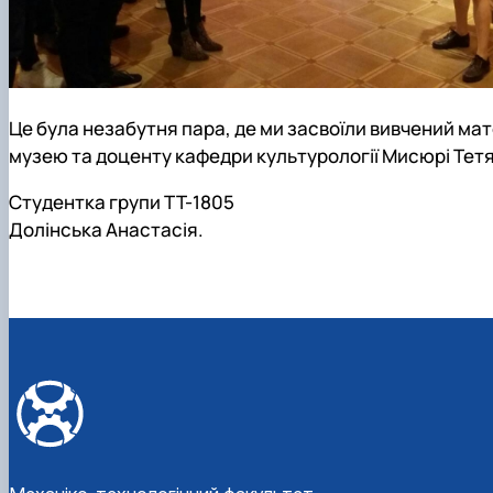
Це була незабутня пара, де ми засвоїли вивчений мат
музею та доценту кафедри культурології Мисюрі Тетя
Студентка групи ТТ-1805
Долінська Анастасія.