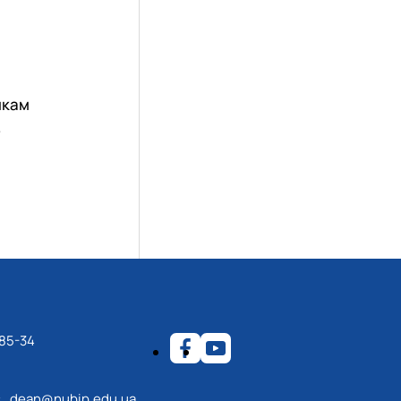
икам
.
-85-34
s_dean@nubip.edu.ua