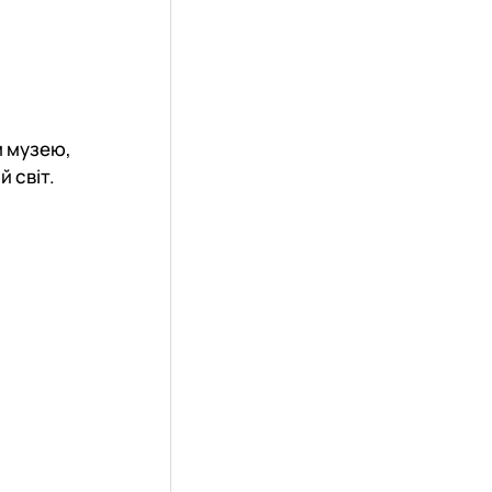
м музею,
 світ.