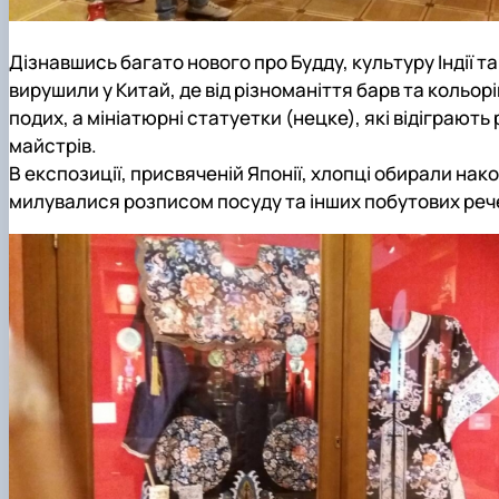
Дізнавшись багато нового про Будду, культуру Індії 
вирушили у Китай, де від різноманіття барв та коль
подих, а мініатюрні статуетки (нецке), які відіграют
майстрів.
В експозиції, присвяченій Японії, хлопці обирали нак
милувалися розписом посуду та інших побутових реч