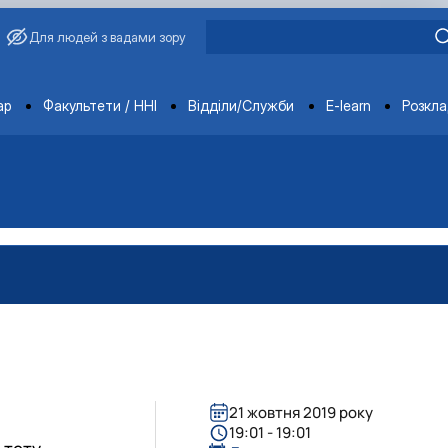
Для людей з вадами зору
ments
ар
Факультети / ННІ
Відділи/Служби
E-learn
Розкл
21 жовтня 2019 року
19:01 - 19:01