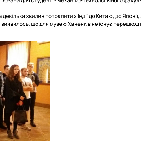
нізована для студентів механіко-технологічного факул
декілька хвилин потрапити з Індії до Китаю, до Японії, 
 виявилось, що для музею Ханенків не існує перешкод 