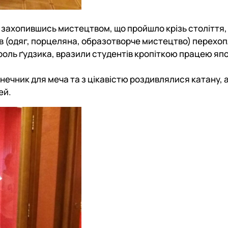
та захопившись мистецтвом, що пройшло крізь століття,
орів (одяг, порцеляна, образотворче мистецтво) перех
ь роль ґудзика, вразили студентів кропіткою працею яп
онечник для меча та з цікавістю роздивлялися катану, а
ей.