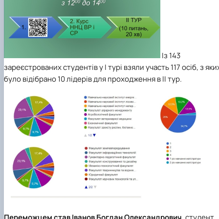
Із 143
зареєстрованих студентів у І турі взяли участь 117 осіб, з яки
було відібрано 10 лідерів для проходження в ІІ тур.
Переможцем став
Іванов Богдан Олександрович
, студент