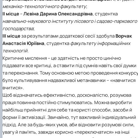
механіко-технологічного факультету
;
ІІ місце
–
Лєвіна Дарина Олександрівна
, студентка
навчально-наукового інституту лісового і садово-паркового
господарства
;
ІІІ місце
за результатами додаткової сесії здобула
Ворчак
Анастасія Юріївна
, студентка
факультету інформаційних
технологій
.
Критичне мислення – це здатність не просто цинічно
піддавати все критиці, а ставити під сумнів навіть свої думки
та переконання. Тому основною метою проведення конкурс
було культивування надважливої метанавички – «навчитися
вчитися».
Щоб відзначатись ефективністю, досконалістю, розумова
праця повинна постійно стимулюватись. Можна виробити
найбільш прийнятні для себе та користі способи, засоби й
форми її активізації. Звичайно, тут важливий індивідуальний
підхід. Але за будь-яких умов, аби відновити розумові сили,
увагу й пам’ять, завжди корисно «переключатися» на інші