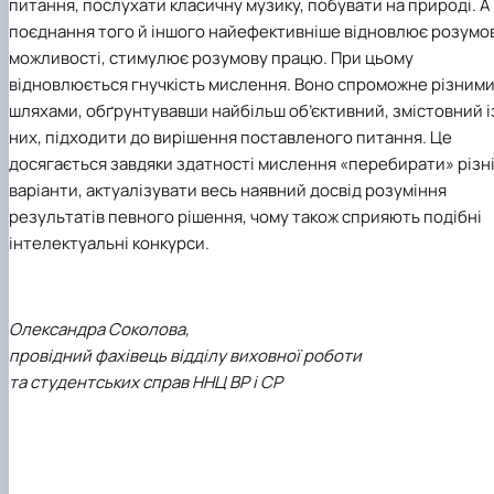
питання, послухати класичну музику, побувати на природі. А
поєднання того й іншого найефективніше відновлює розумо
можливості, стимулює розумову працю. При цьому
відновлюється гнучкість мислення. Воно спроможне різним
шляхами, обґрунтувавши найбільш об’єктивний, змістовний і
них, підходити до вирішення поставленого питання. Це
досягається завдяки здатності мислення «перебирати» різн
варіанти, актуалізувати весь наявний досвід розуміння
результатів певного рішення, чому також сприяють подібні
інтелектуальні конкурси.
Олександра Соколова,
провідний фахівець відділу виховної роботи
та студентських справ ННЦ ВР і СР