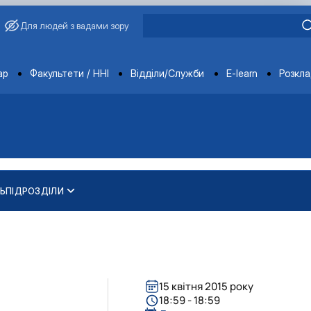
Для людей з вадами зору
ments
ар
Факультети / ННІ
Відділи/Служби
E-learn
Розкл
Ь
ПІДРОЗДІЛИ
академіка Василя Зіно…
ва
15 квітня 2015 року
18:59 - 18:59