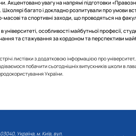
їни. Акцентовано увагу на напрямі підготовки «Правоз
.
Школярі багато і докладно розпитували про у
мови
вс
-масові та спортивні заходи, що проводяться на факул
в університеті, особливості майбутньої професії, сту
вчання та стажування за кордоном та перспективи ма
устрічі листівки з додатковою інформацією про університет
діваємося побачити сьогоднішніх випускників школи в лав
риродокористування України.
03040, Україна, м. Київ, вул.