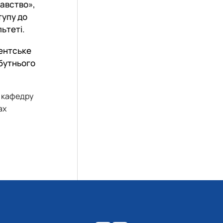
навство»,
тупу до
ьтеті.
дентське
йбутнього
, кафедру
ах