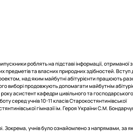
Договори про співробітництво
випускники роблять на підставі інформації, отриманої з
их предметів та власних природних здібностей. Вступ
роектом, над яким майбутні абітурієнти працюють раз
го виборі продовжують допомагати майбутнім абітурі
15 року асистент кафедри цивільного та господарськог
оту серед учнів 10-11 класів Старокостянтинівської
стянтинівської гімназії ім. Героя України С.М. Бондарчу
і.
Зокрема, учнів було ознайомлено
з напрямами, за я