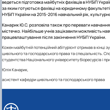
ведеться підготовка майбутніх фахівців в НУБіП Укра
за яким готуються фахівці на юридичному факультеті
НУБіП України на 2015-2016 навчальний рік,
культурно
Канарик Ю.С. розповіла також про переваги навчання 
містечко.
Найбільше учнів зацікавили можливість на
працевлаштування після закінчення НУБіП України.
Кожен майбутній потенційний абітурієнт отримав в кінці з
цивільного та господарського права та спеціальність.
Спо
студентства Національного університету біоресурсів і п
Юлія Канарик,
асистент кафедри цивільного та господарського права