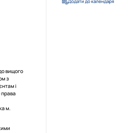
Додати до календаря
 до вищого
ом з
єнтам і
о права
ка м.
кими