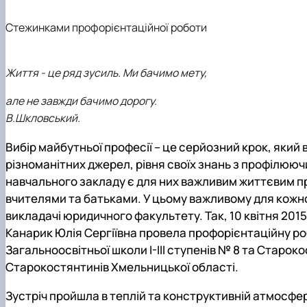
Рада роботодавців
Студентська організація факультету
Стежинками профорієнтаційної роботи
Життя - це ряд зусиль. Ми бачимо мету,
але не завжди бачимо дорогу.
В.Шкловський.
Вибір майбутньої професії – це серйозний крок, який 
різноманітних джерел, рівня своїх знань з профілююч
навчального закладу є для них важливим життєвим п
вчителями та батьками.
У цьому важливому для кожно
викладачі юридичного факультету. Так, 10 квітня 20
Канарик Юлія Сергіївна
провела профорієнтаційну роб
Загальноосвітньої школи І-ІІІ ступенів № 8 та Староко
Старокостянтинів Хмельницької області.
Зустріч пройшла в теплій та конструктивній атмосфер