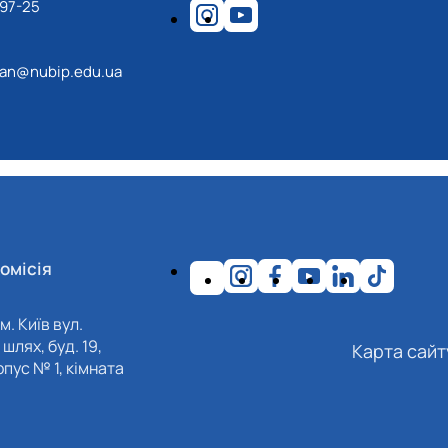
-97-25
an@nubip.edu.ua
омісія
м. Київ вул.
шлях, буд. 19,
Карта сайт
пус № 1, кімната