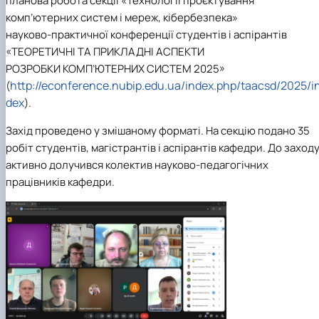
планова робота секції «Технології проєктування
комп’ютерних систем і мереж, кібербезпека»
науково-практичної конференції студентів і аспірантів
«ТЕОРЕТИЧНІ ТА ПРИКЛАДНІ АСПЕКТИ
РОЗРОБКИ КОМП’ЮТЕРНИХ СИСТЕМ 2025»
http://econference.nubip.edu.ua/index.php/taacsd/2025/i
(
dex
).
Захід проведено у змішаному форматі. На секцію подано 35
робіт студентів, магістрантів і аспірантів кафедри. До заход
активно долучився колектив науково-педагогічних
працівників кафедри.