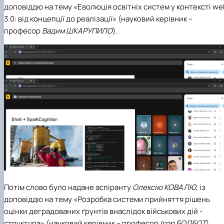
доповіддю на тему «Еволюція освітніх систем у контексті we
3.0: від концепції до реалізації» (науковий керівник –
професор
Вадим ШКАРУПИЛО
).
Потім слово було надане аспіранту
Олексію КОВАЛЮ
, із
доповіддю на тему «Розробка системи прийняття рішень
оцінки деградованих ґрунтів внаслідок військових дій -
структура» (науковий керівник – професор
Ігор БОЛБОТ
).