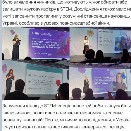
було виявлення чинників, що мотивують жінок обирати або
залишати наукову кар’єру в STEM. Дослідження також мало н
меті заповнити прогалини у розумінні становища науковиць 
Україні, особливо в умовах повномасштабної війни.
Залучення жінок до STEM-спеціальностей робить науку біль
інклюзивною, позитивно впливає на економіку та сприяє
розвитку інновацій. Проте, як виявило дослідження, в Україні
існує горизонтальна та вертикальна гендерна сегрегація.