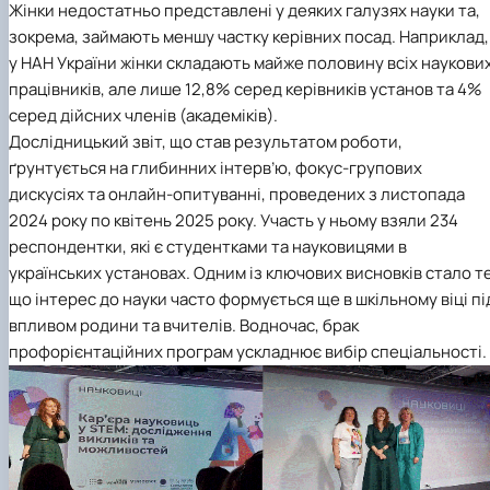
Жінки недостатньо представлені у деяких галузях науки та,
зокрема, займають меншу частку керівних посад. Наприклад,
у НАН України жінки складають майже половину всіх наукови
працівників, але лише 12,8% серед керівників установ та 4%
серед дійсних членів (академіків).
Дослідницький звіт, що став результатом роботи,
ґрунтується на глибинних інтерв’ю, фокус-групових
дискусіях та онлайн-опитуванні, проведених з листопада
2024 року по квітень 2025 року. Участь у ньому взяли 234
респондентки, які є студентками та науковицями в
українських установах. Одним із ключових висновків стало те
що інтерес до науки часто формується ще в шкільному віці пі
впливом родини та вчителів. Водночас, брак
профорієнтаційних програм ускладнює вибір спеціальності.