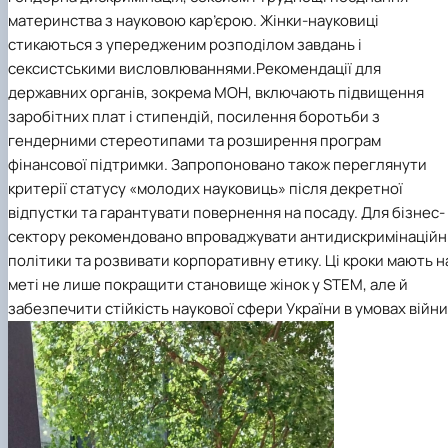
материнства з науковою кар’єрою. Жінки-науковиці
стикаються з упередженим розподілом завдань і
сексистськими висловлюваннями.
Рекомендації для
державних органів, зокрема МОН, включають підвищення
заробітних плат і стипендій, посилення боротьби з
гендерними стереотипами та розширення програм
фінансової підтримки. Запропоновано також переглянути
критерії статусу «молодих науковиць» після декретної
відпустки та гарантувати повернення на посаду. Для бізнес-
сектору рекомендовано впроваджувати антидискримінаційн
політики та розвивати корпоративну етику. Ці кроки мають н
меті не лише покращити становище жінок у STEM, але й
забезпечити стійкість наукової сфери України в умовах війни