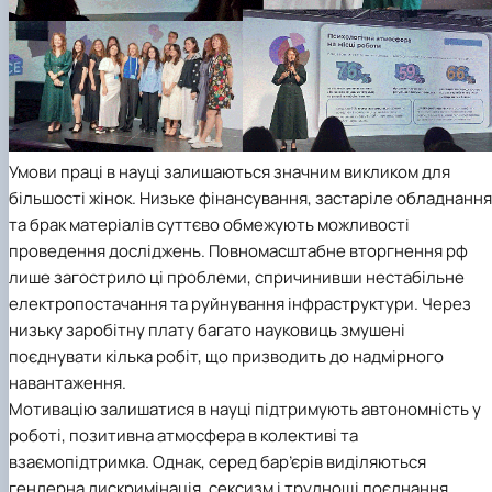
Умови праці в науці залишаються значним викликом для
більшості жінок. Низьке фінансування, застаріле обладнання
та брак матеріалів суттєво обмежують можливості
проведення досліджень. Повномасштабне вторгнення рф
лише загострило ці проблеми, спричинивши нестабільне
електропостачання та руйнування інфраструктури. Через
низьку заробітну плату багато науковиць змушені
поєднувати кілька робіт, що призводить до надмірного
навантаження.
Мотивацію залишатися в науці підтримують автономність у
роботі, позитивна атмосфера в колективі та
взаємопідтримка. Однак, серед бар’єрів виділяються
гендерна дискримінація, сексизм і труднощі поєднання