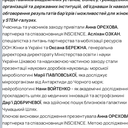
Проєкт «Розвиток лідерських навичок жінок
організацій та державних інституцій, об’єднавши їх навко
та мереж для забезпечення рівності у …
обговорення результатів бар’єрів і можливостей для жінок
у
STEM-галузях
.
Учасниць та учасників заходу привітали
Анна ОРЄХОВА
,
партнерка та співзасновниця
INSCIENCE
,
Асліхан ОЗКАН
,
спеціалістка з питань партнерства та мобілізації ресурсів
ООН Жінки в Україні
та
Оксана БЕРЕЖНА
, генеральна
директорка директорату
Міністерства освіти і науки
України
.
Цікавою та надихаючою частиною заходу стали
презентації наукових доробків науковиць: морської
мікробіологині
Марії ПАВЛОВСЬКОЇ,
яка досліджує
мікроорганізми від Антарктиди до Чорного моря;
нейробіологині
Нани ВОЙТЕНКО
– як академічні дослідженн
прокладають шлях до медичних інновацій та астрофізикині
Дар’ї ДОБРИЧЕВОЇ
, яка здійснює пошук близнюків галактики
Чумацький Шлях.
Ключові висновки дослідження презентувала
Анна ОРЄХОВ
партнерка та співзасновниця INSCIENCE. Метою дослідженн