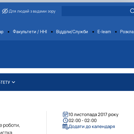
Для людей з вадами зору
ments
ар
Факультети / ННІ
Відділи/Служби
E-learn
Розкл
ЬТЕТУ
практичного навчання в агра…
ету
роблеми забруднення води та…
ед економічним факультетом НУБіП Укра…
ових/кредитних дорадників
економічного факультету – захисник…
10 листопада 2017 року
 забезпечення рівності у …
02:00 - 02:00
е роботи,
Додати до календаря
листка