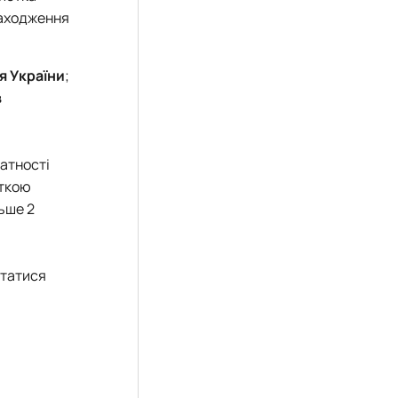
находження
я України
;
в
датності
аткою
ьше 2
ртатися