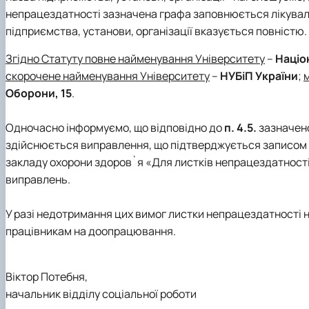
Сенат студенстської організації економічного факуль
Сторінка магістра
Міжкафедральна навчально-наукова лабораторія "ТО
Кафедра банківської справи та страхування
непрацездатності зазначена графа заповнюється лікуваль
Навчально-наукові (виробничі) лабораторії
Вибіркові дисципліни
Міжкафедральна навчально-наукова лабораторія розви
Кафедра готельно-ресторанної справи та туризму
підприємства, установи, організації вказується повністю.
Неформальна освіта
Міжнародна науково-практична конференція, присвяч
Корисні посилання
Згідно Статуту повне найменування Університету
–
Націо
Скринька довіри
скорочене найменування Університету
–
НУБіП України
;
Оборони, 15
.
Одночасно інформуємо, що відповідно до
п. 4.5.
зазначено
здійснюється виправлення, що підтверджується записом 
закладу охорони здоров`я «Для листків непрацездатності
виправлень.
У разі недотримання цих вимог листки непрацездатності н
працівникам на доопрацювання.
Віктор Потебня,
начальник відділу соціальної роботи