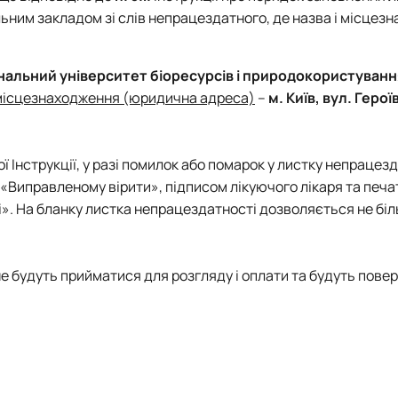
тету
ПАЗ"
ним закладом зі слів непрацездатного, де назва і місцез
тку бізнес-систем, кластерів …
ена 75-річчю економічного фак…
нальний університет біоресурсів і природокористуванн
місцезнаходження (юридична адреса)
–
м. Київ, вул. Герої
ї Інструкції, у разі помилок або помарок у листку непрацез
«Виправленому вірити», підписом лікуючого лікаря та печ
». На бланку листка непрацездатності дозволяється не біл
е будуть прийматися для розгляду і оплати та будуть пове