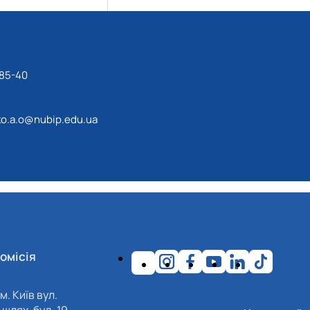
-85-40
o.a.o@nubip.edu.ua
омісія
м. Київ вул.