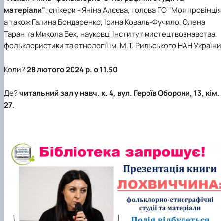
матеріали"
, спікери - Яніна Алєєва, голова ГО "Моя провінція
а також Галина Бондаренко, Ірина Коваль-Фучило, Олена
Таран та Микола Бех, науковці Інститут мистецтвознавства,
фольклористики та етнології ім. М.Т. Рильського НАН України
Коли?
28 лютого 2024 р. о 11.50
Де?
читальний зал у навч. к. 4, вул. Героїв Оборони, 13, кім.
27.