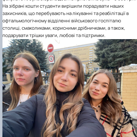
На зібрані кошти студенти вирішили порадувати наших
захисників, що перебувають на лікуванні та реабілітації в
офтальмологічному відділенні військового госпіталю
столиці, смаколиками, корисними дрібничками, а також,
подарувати трішки уваги, любові та підтримки.