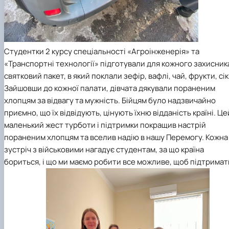
Студентки 2 курсу спеціальності «Агроінженерія» та
«Транспортні технології» підготували для кожного захисник
святковий пакет, в який поклали зефір, вафлі, чай, фрукти, сік
Зайшовши до кожної палати, дівчата дякували пораненим
хлопцям за відвагу та мужність. Бійцям було надзвичайно
приємно, що їх відвідують, цінують їхню відданість країні. Це
маленький жест турботи і підтримки покращив настрій
пораненим хлопцям та вселив надію в нашу Перемогу. Кожна
зустріч з військовими нагадує студентам, за що країна
бориться, і що ми маємо робити все можливе, щоб підтримат