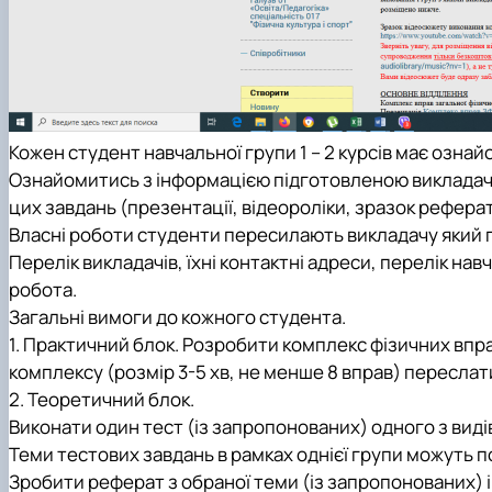
Кожен студент навчальної групи 1 – 2 курсів має озна
Ознайомитись з інформацією підготовленою викладач
цих завдань (презентації, відеороліки, зразок реферат
Власні роботи студенти пересилають викладачу який п
Перелік викладачів, їхні контактні адреси, перелік на
робота.
Загальні вимоги до кожного студента.
1.
Практичний блок. Розробити комплекс фізичних впр
комплексу (розмір 3-5 хв, не менше 8 вправ) переслат
2.
Теоретичний блок.
Виконати один тест (із запропонованих) одного з видів
Теми тестових завдань в рамках однієї групи можуть п
Зробити реферат з обраної теми (із запропонованих) і