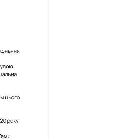
иконання
рупою.
вчальна
ям цього
20 року.
 Теми