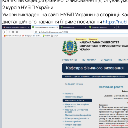
Колектив кафедри фізичного виховання підготував умо
Міжнародна співараця
Список студентів академічних груп
Технічного сервісу та інженерного менеджменту імені
2 курсів НУБіП України.
Опитування
Накази про затвердження тем кваліфікаційних робіт
Умови викладені на сайті НУБіП України на сторінці: К
Про нас
Сторінка магістра
дистанційного навчання (пряме посилання
https://nub
Рада роботодавців
Навчальна робота
Соціальна стипендія
Студенту
Студентська організація
Рейтингові списки