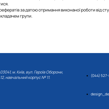
тися.
рефератів за датою отримання виконаної роботи від ст
икладачем групи.
03041, м. Київ, вул. Героїв Оборони,
(044) 527-
12, навчальний корпус № 11.
design_de