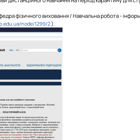
ви дистанційного навчання на період карантину для сту
 М. П. Момотенка
афедра фізичного виховання /
Навчальна робота
-
інформ
).
ip.edu.ua/node/1299/2