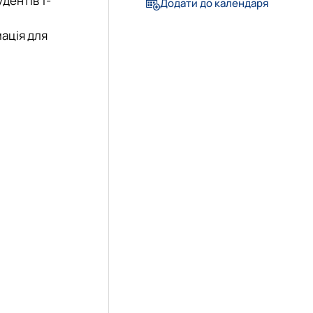
дентів 1-
Додати до календаря
ація для