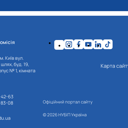
омісія
м. Київ вул.
шлях, буд. 19,
Карта сайт
пус № 1, кімната
-42-63
Офіційний портал сайту
-83-08
© 2026 НУБІП Україна
du.ua