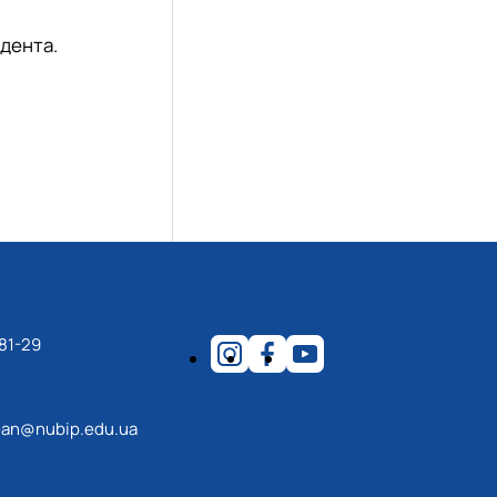
удента.
81-29
an@nubip.edu.ua