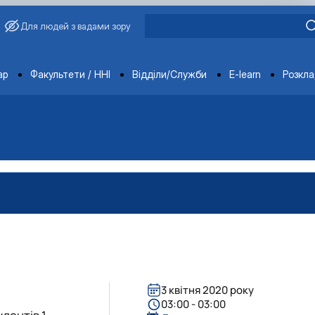
Для людей з вадами зору
ments
ар
Факультети / ННІ
Відділи/Служби
E-learn
Розкл
3 квітня 2020 року
03:00 - 03:00