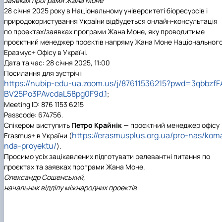
заявках програми Жана Моне
Проєкт «Розвиток лідерських навичок жінок
28 січня 2025 року в Національному університеті біоресурсів і
та мереж для забезпечення рівності у …
природокористування України відбудеться онлайн-консультація
по проектах/заявках програми Жана Моне, яку проводитиме
проєктний менеджер проєктів напряму Жана Моне Національног
Еразмус+ Офісу в Україні.
Дата та час:
28 січня 2025, 11:00
Посилання для зустрічі:
https://nubip-edu-ua.zoom.us/j/87611536215?pwd=3qbbzfF
BV25Po3PAvcdaL58pg0F9d.1
;
Meeting ID: 876 1153 6215
Passcode: 674756.
Спікером виступить
Петро Крайнік
— проєктний менеджер офісу
https://erasmusplus.org.ua/pro-nas/kom
Erasmus+ в України (
nda-proyektu/
).
Просимо усіх зацікавлених підготувати релевантні питання по
проєктах та заявках програми Жана Моне.
Олександр Сошенський,
начальник відділу міжнародних проектів