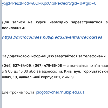
y5jpMPeBzMcdP40QMXpqCx9Pek/edit?gid=0#gid=0
Для запису на курси необхідно зареєструватися з
посиланням:
https://microcourses.nubip.edu.ua/entranceCourses
За додатковою інформацією звертайтеся за телефонами:
(044) 527-84-09
,
(067) 479-85-08
— з понеділка по п’ятни
з 9:00 до 16:00
або за адресою:
м. Київ, вул. Горіхуватськ
шлях, 19, навчальний корпус №1, кімн. 9
.
pidgotovche@nubip.edu.ua
Електронна пошта: