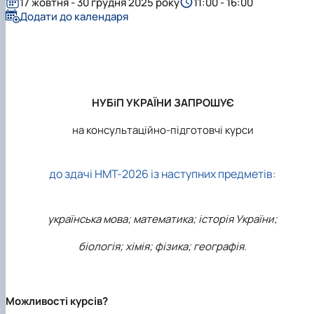
17 жовтня - 30 грудня 2025 року
11:00 - 16:00
Рейтингові списки
Додати до календаря
НУБіП УКРАЇНИ ЗАПРОШУЄ
на консультаційно-підготовчі курси
до здачі НМТ-2026 із наступних предметів:
українська мова; математика; історія України;
біологія; хімія; фізика; географія.
Можливості курсів?