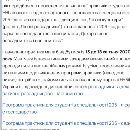
рік передбачено проведення навчальної практики студентів
ННІ лісового і садово-паркового господарства, спеціальност
205 - лісове господарство з дисципліни „Лісові культури”
(розділ „Лісові розсадники”) та спеціальності 206 - садово-
паркове господарство з дисципліни „Декоративне
розсадництво і насінництво”.
Навчальна практика мала б відбутися із
13 до 18 квітння 202
року
. У зв`язку із карантинними заходами навчальний проце
проводиться в дистанційному режимі. Із усіма теоретичними
питаннями щодо виконання програми практики (наведено
нижче) потрібно ознайомитись на навчальному порталі НУБі
лісові розсадники
дек
України із відповідної дисципліни:
та
ративне розсадництво і насінництво
.
Програма практики для студентів спеціальності 205 - ліс
е господарство.
Програма практики для студентів спеціальності 206 - сад
во-паркове господарство.