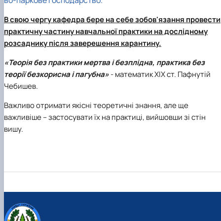
В свою чергу кафедра бере на себе зобов'язання провести
практичну частину навчальної практики на дослідному
розсаднику після заверешення карантину.
«Теорія без практики мертва і безплідна, практика без
теорії безкорисна і пагубна»
- математик XIX ст. Пафнутій
Чебишев.
Важливо отримати якісні теоретичні знання, але ще
важливіше – застосувати їх на практиці, вийшовши зі стін
вишу.