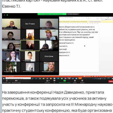
пластикових карток»
-
науковий керівник к.е.н., ст. викл.
Євенко Т.І.
На завершення конференції
Надія Давиденко
, привітала
переможців, а також подякувала усіх учасників за активну
участь у конференції та запросила на ІІІ Міжнародну науково
практичну студентську конференцію, яка буде організована