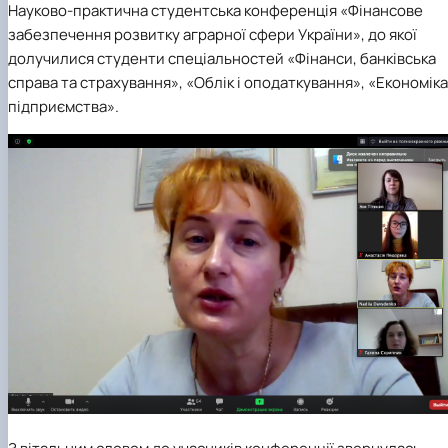
Науково-практична студентська конференція «Фінансове
Проєкт «Розвиток лідерських навичок жінок
та мереж для забезпечення рівності у …
забезпечення розвитку аграрної сфери України», до якої
долучилися студенти спеціальностей «Фінанси, банківська
справа та страхування», «Облік і оподаткування», «Економіка
підприємства».