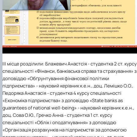
ІІІ місце
розділили: Блажевич Анастсія -
студентка 2 ст. курсу
спеціальності
«Фінанси, банківська справа та страхування» з
доповіддю «Обґрунтування фінансової політики
підприємства» - науковий керівник к.е.н., доц. Лемішко О.О.,
Педоряка Анастасія -
студентка 4 курсу спеціальності
«Економіка підприємства»
з доповіддю «State banks as
guarantees of national well-being
» -
науковий керівник к.е.н.,
доц. Сова О.Ю., Гречко Анна -
студентка 1 ст. курсу
спеціальності
«Облік і оподаткування» з доповіддю
«
Організація розрахунків на підприємстві за допомогою