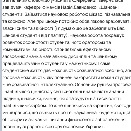
З вітальним словом до учасників конференції звернулась
завідувач кафедри фінансів
Надія Давиденко:
«Шановні
студенти! Займатися науковою роботою цікаво, пізнавальна
та корисно. Але при цьому потрібно обов’язково враховуват
власні сили та здібності (і я думаю що це забезпечить Вас,
шановні студенти від плагіату). Наукова робота покращує
розвиток особистості студента, його ораторські та
комунікативні здібності, сприяє більш ефективному
засвоєнню знань з навчальних дисциплін та швидкому
працевлаштуванню студента у майбутньому. І саме
студентське життя дає можливість розвиватися всебічно, ал
головна можливість, яку повинен використати кожен студен
– це розвиватися інтелектуально. Основним рушієм прогрес
і найбільшою цінністю у світі сьогодні визначають знання
людини, її навички, вміння, які є та будуть в 3 тисячолітті
найбільшим скарбом. То ж не дивлячись на карантин, сьогодн
ми зібралися, що свідчить про те, наука жива і буде жити, що
обговорити актуальні питання фінансового забезпечення
розвитку аграрного сектору економіки України».