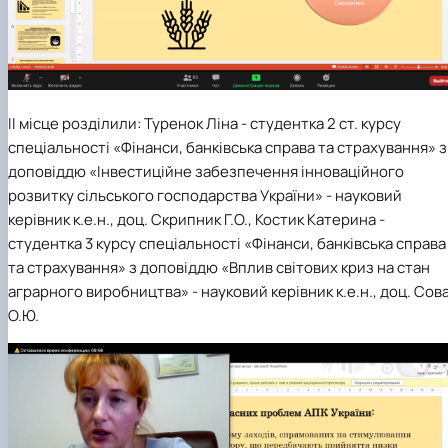
ІІ місце
розділили: Туренок Ліна - студентка 2 ст. курсу
спеціальності
«Фінанси, банківська справа та страхування» з
доповіддю «Інвестиційне забезпечення інноваційного
розвитку сільського господарства України» - науковий
керівник к.е.н., доц. Скрипник Г.О., Костик Катерина -
студентка 3 курсу спеціальності
«Фінанси, банківська справа
та страхування» з доповіддю «Вплив світових криз на стан
аграрного виробництва
» -
науковий керівник к.е.н., доц. Сов
О.Ю.