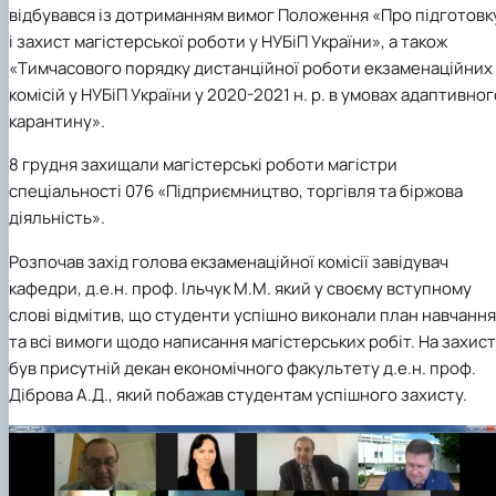
Проєкт «Розвиток лідерських навичок жінок
відбувався із дотриманням вимог Положення «Про підготовк
та мереж для забезпечення рівності у …
і захист магістерської роботи у НУБіП України», а також
«Тимчасового порядку дистанційної роботи екзаменаційних
комісій у НУБіП України у 2020-2021 н. р. в умовах адаптивног
карантину».
8 грудня
захищали магістерські роботи магістри
спеціальності 076 «Підприємництво, торгівля та біржова
діяльність».
Розпочав захід голова екзаменаційної комісії завідувач
кафедри, д.е.н. проф. Ільчук М.М. який у своєму вступному
слові відмітив, що студенти успішно виконали план навчання
та всі вимоги щодо написання магістерських робіт. На захист
був присутній декан економічного факультету д.е.н. проф.
Діброва А.Д., який побажав студентам успішного захисту.