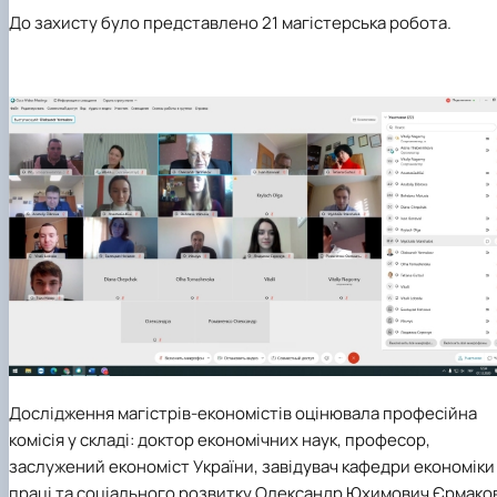
До захисту було представлено 21 магістерська робота.
Дослідження магістрів-економістів оцінювала професійна
комісія у складі: доктор економічних наук, професор,
заслужений економіст України, завідувач кафедри економіки
праці та соціального розвитку
Олександр Юхимович Єрмако