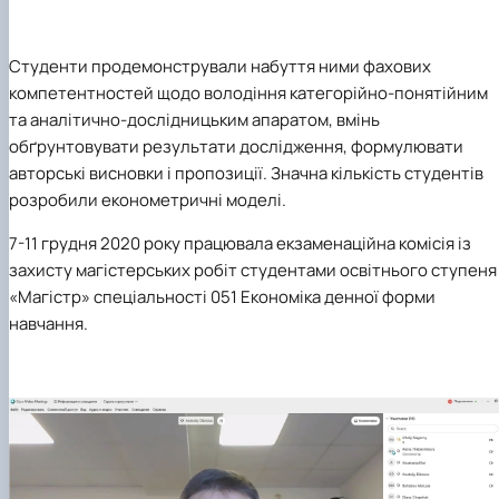
Студенти продемонстрували набуття ними фахових
компетентностей щодо володіння категорійно-понятійним
та аналітично-дослідницьким апаратом, вмінь
обґрунтовувати результати дослідження, формулювати
авторські висновки і пропозиції. Значна кількість студентів
розробили економетричні моделі.
7-11 грудня 2020 року
працювала екзаменаційна комісія із
захисту магістерських робіт студентами освітнього ступеня
«Магістр» спеціальності 051 Економіка денної форми
навчання.