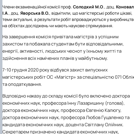
Члени екзаменаційної комісії проф.
Солодкий М.О
., доц.
Коновал
І.А
., доц.
Яворська В.О.
, відмітили, що магістерські роботи цікаві,
теми
актуальні, а результати робіт впроваджуються у виробництв
на об’єктах досліджень чи мають наукове спрямування.
На завершення комісія привітала магістрів з успішним
захистом та побажала студентам бути відповідальними,
енергії, активності, людських чеснот у їхньому житті та
здійснення всіх намічених планів у майбутньому.
7-10 грудня 2020
року відбувся захист випускних
магістерських робіт ОС «Магістр» за спеціальністю 071 Облі
та оподаткування.
Відповідно наказу до складу комісії було включено доктора
економічних наук, професора Інну Лазаришину (голова),
доктора економічних наук, професора Євгенію Калюгу,
доктора економічних наук, професора Любов Гуцаленко та
кандидата економічних наук, доцента Світлану Олійник.
Секретарем призначено кандидата економічних наук,