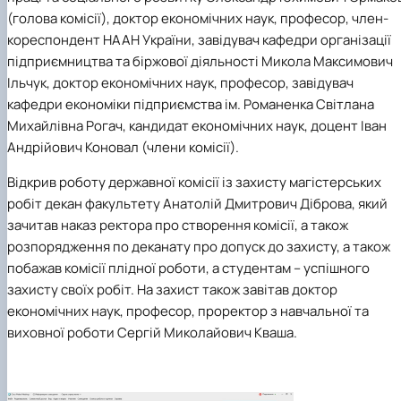
(голова комісії), доктор економічних наук, професор, член-
кореспондент НААН України, завідувач кафедри організації
підприємництва та біржової діяльності
Микола Максимович
Ільчук
, доктор економічних наук, професор, завідувач
кафедри економіки підприємства ім. Романенка
Світлана
Михайлівна Рогач
, кандидат економічних наук, доцент
Іван
Андрійович Коновал (члени комісії)
.
Відкрив роботу державної комісії із захисту магістерських
робіт декан факультету
Анатолій Дмитрович Діброва
, який
зачитав наказ ректора про створення комісії, а також
розпорядження по деканату про допуск до захисту,
а також
побажав комісії плідної роботи, а студентам – успішного
захисту своїх робіт. На захист також завітав доктор
економічних наук, професор, проректор з навчальної та
виховної роботи
Сергій Миколайович Кваша
.