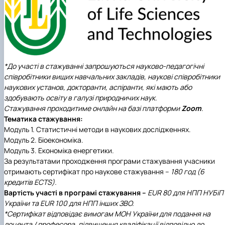
*До участі в стажуванні запрошуються науково-педагогічні
співробітники вищих навчальних закладів, наукові співробітники
наукових установ, докторанти, аспіранти, які мають або
здобувають освіту в галузі природничих наук.
Стажування проходитиме онлайн на базі платформи
Zoom
.
Тематика стажування:
Модуль 1. Статистичні методи в наукових дослідженнях.
Модуль 2. Біоекономіка.
Модуль 3. Економіка енергетики.
За результатами проходження програми стажування учасники
отримають сертифікат про наукове стажування –
180 год (6
кредитів
ECTS
).
Вартість участі в програмі стажування –
EUR
8
0 для НПП НУБіП
України
та
EUR
1
0
0 для НПП інших ЗВО.
*Сертифікат відповідає вимогам МОН України для подання на
доцента / професора, підвищення кваліфікації відповідно до