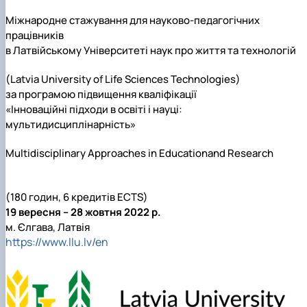
Проєкт «Розвиток лідерських навичок жінок
Міжнародне стажування для науково-педагогічних
та мереж для забезпечення рівності у …
працівників
в Латвійському Університеті наук про життя та технологій
(Latvia University of Life Sciences Technologies)
за програмою підвищення кваліфікації
«Інноваційні підходи в освіті і науці:
мультидисциплінарність»
Multidisciplinary Approaches in Educationand Research
(180 годин, 6 кредитів ECTS)
19 вересня – 28 жовтня 2022 р.
м. Єлгава, Латвія
https://www.llu.lv/en